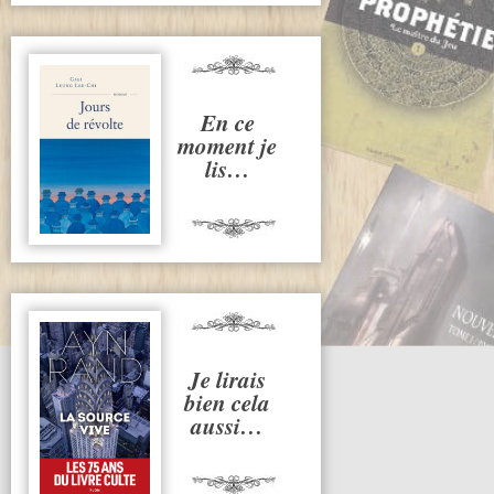
En ce
moment je
lis…
Je lirais
bien cela
aussi…