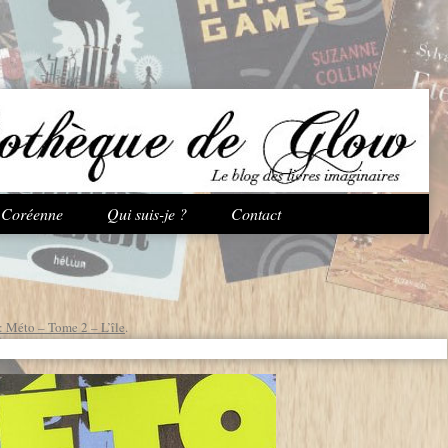
Aller au contenu principal
e Coréenne
Qui suis-je ?
Contact
: Méto – Tome 2 – L’île
.