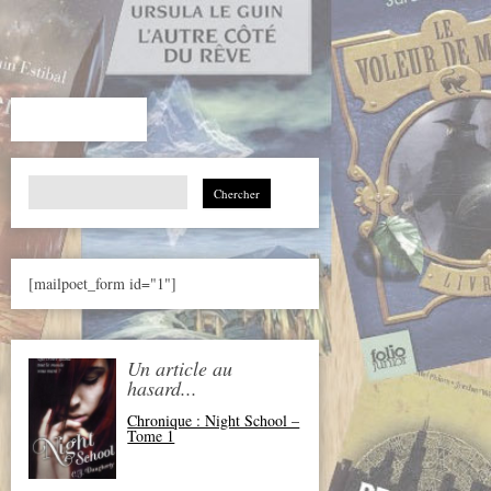
Search
for:
[mailpoet_form id="1"]
Un article au
hasard...
Chronique : Night School –
Tome 1