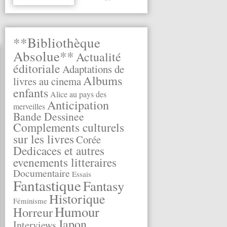
**Bibliothèque
Absolue**
Actualité
éditoriale
Adaptations de
Albums
livres au cinema
enfants
Alice au pays des
Anticipation
merveilles
Bande Dessinee
Complements culturels
sur les livres
Corée
Dedicaces et autres
evenements litteraires
Documentaire
Essais
Fantastique
Fantasy
Historique
Féminisme
Humour
Horreur
Japon
Interviews