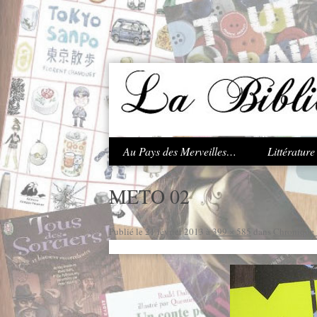
.
Au Pays des Merveilles…
Littératur
METO 02
Publié le
21 février 2013
à
399 × 585
dans
Chronique 