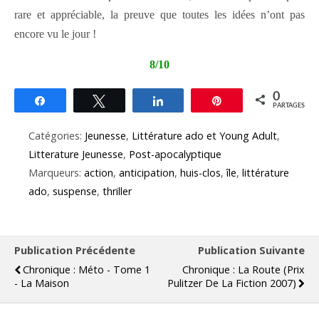
rare et appréciable, la preuve que toutes les idées n’ont pas
encore vu le jour !
8/10
0
Partagez
Tweetez
Partagez
Épingle
PARTAGES
Catégories:
Jeunesse
,
Littérature ado et Young Adult
,
Litterature Jeunesse
,
Post-apocalyptique
Marqueurs:
action
,
anticipation
,
huis-clos
,
île
,
littérature
ado
,
suspense
,
thriller
Publication Précédente
Publication Suivante
Chronique : Méto - Tome 1
Chronique : La Route (Prix
- La Maison
Pulitzer De La Fiction 2007)