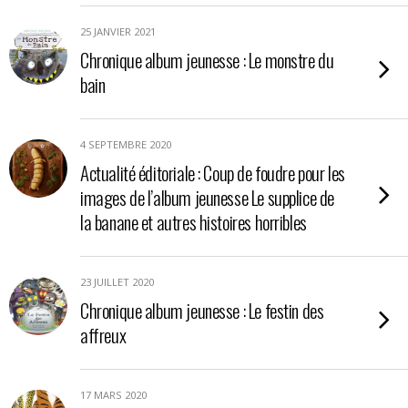
25 JANVIER 2021
Chronique album jeunesse : Le monstre du
bain
4 SEPTEMBRE 2020
Actualité éditoriale : Coup de foudre pour les
images de l’album jeunesse Le supplice de
la banane et autres histoires horribles
23 JUILLET 2020
Chronique album jeunesse : Le festin des
affreux
17 MARS 2020