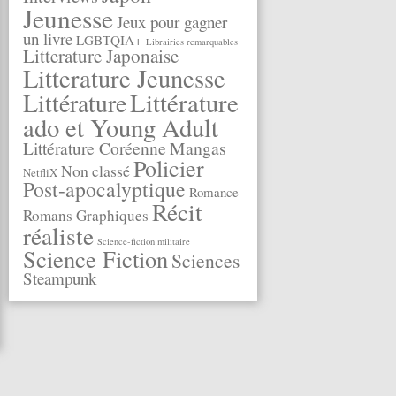
Jeunesse
Jeux pour gagner
un livre
LGBTQIA+
Librairies remarquables
Litterature Japonaise
Litterature Jeunesse
Littérature
Littérature
ado et Young Adult
Littérature Coréenne
Mangas
Policier
Non classé
NetfliX
Post-apocalyptique
Romance
Récit
Romans Graphiques
réaliste
Science-fiction militaire
Science Fiction
Sciences
Steampunk