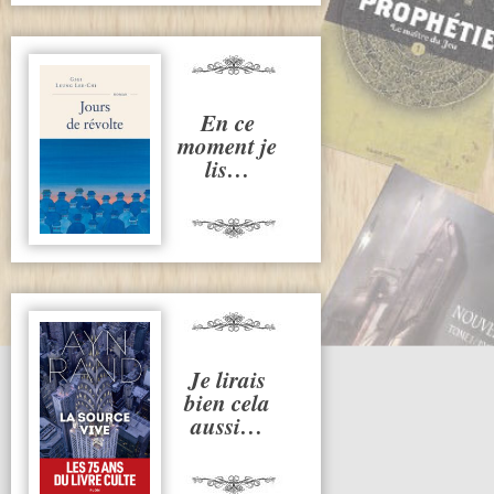
En ce
moment je
lis…
Je lirais
bien cela
aussi…