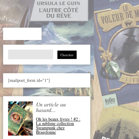
Search
for:
[mailpoet_form id="1"]
Un article au
hasard...
Oh les beaux livres ! #2 :
La sublime collection
Steampunk chez
Bragelonne