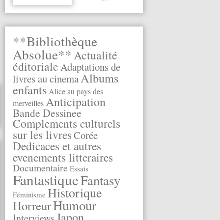
**Bibliothèque
Absolue**
Actualité
éditoriale
Adaptations de
Albums
livres au cinema
enfants
Alice au pays des
Anticipation
merveilles
Bande Dessinee
Complements culturels
sur les livres
Corée
Dedicaces et autres
evenements litteraires
Documentaire
Essais
Fantastique
Fantasy
Historique
Féminisme
Humour
Horreur
Japon
Interviews