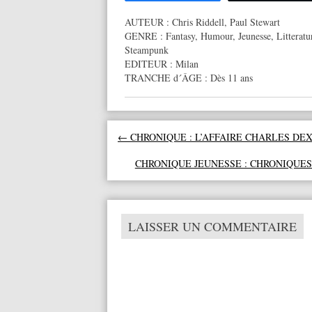
AUTEUR :
Chris Riddell
,
Paul Stewart
GENRE :
Fantasy
,
Humour
,
Jeunesse
,
Litteratu
Steampunk
EDITEUR :
Milan
TRANCHE d´ÂGE :
Dès 11 ans
Navigation des articles
←
CHRONIQUE : L’AFFAIRE CHARLES DE
CHRONIQUE JEUNESSE : CHRONIQUES
LAISSER UN COMMENTAIRE