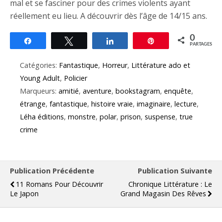
mal et se fasciner pour des crimes violents ayant
réellement eu lieu. A découvrir dès l’âge de 14/15 ans.
0
Partagez
Tweetez
Partagez
Épingle
PARTAGES
Catégories:
Fantastique
,
Horreur
,
Littérature ado et
Young Adult
,
Policier
Marqueurs:
amitié
,
aventure
,
bookstagram
,
enquête
,
étrange
,
fantastique
,
histoire vraie
,
imaginaire
,
lecture
,
Léha éditions
,
monstre
,
polar
,
prison
,
suspense
,
true
crime
Publication Précédente
Publication Suivante
11 Romans Pour Découvrir
Chronique Littérature : Le
Le Japon
Grand Magasin Des Rêves