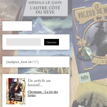
Search
for:
[mailpoet_form id="1"]
Un article au
hasard...
Chronique : La loi des
lignes