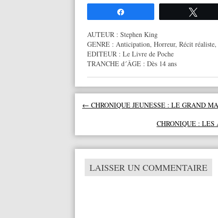
Partagez
Twee
AUTEUR :
Stephen King
GENRE :
Anticipation
,
Horreur
,
Récit réaliste
EDITEUR :
Le Livre de Poche
TRANCHE d´ÂGE :
Dès 14 ans
Navigation des articles
←
CHRONIQUE JEUNESSE : LE GRAND M
CHRONIQUE : LES 
LAISSER UN COMMENTAIRE