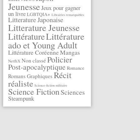
Jeunesse
Jeux pour gagner
un livre
LGBTQIA+
Librairies remarquables
Litterature Japonaise
Litterature Jeunesse
Littérature
Littérature
ado et Young Adult
Littérature Coréenne
Mangas
Policier
Non classé
NetfliX
Post-apocalyptique
Romance
Récit
Romans Graphiques
réaliste
Science-fiction militaire
Science Fiction
Sciences
Steampunk