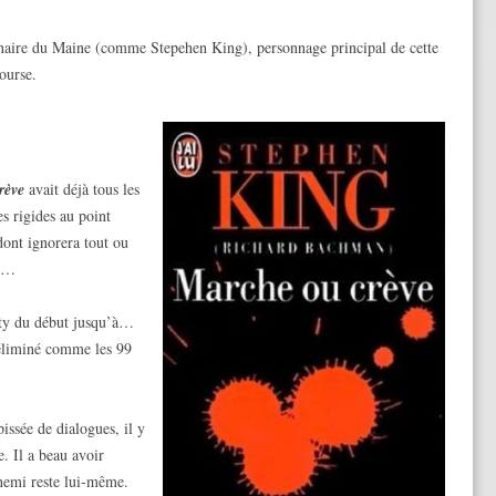
inaire du Maine (comme Stepehen King), personnage principal de cette
course.
rève
avait déjà tous les
es rigides au point
 dont ignorera tout ou
he…
aty du début jusqu’à…
l éliminé comme les 99
issée de dialogues, il y
. Il a beau avoir
nnemi reste lui-même.