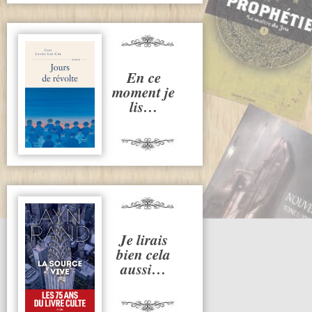
En ce
moment je
lis…
Je lirais
bien cela
aussi…