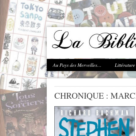
.
Au Pays des Merveilles…
Littératur
CHRONIQUE : MARC