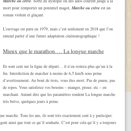
Marche ou crève
. Sorte de dystopie où des ados courent jusqu’à la
mort pour remporter un potentiel magot,
Marche ou crève
est un
roman violent et glaçant.
L’ouvrage est paru en 1979, mais c’est seulement en 2018 que l’on
entend parler d’une future adaptation cinématographique !
Mieux que le marathon…. La longue marche
Ils sont cent sur la ligne de départ… il n’en restera plus qu’un à la
fin. Interdiction de marcher à moins de 6,5 km/h sous peine
d’avertissement. Au bout de trois, vous êtes mort. Pas de pause, pas
de repos. Vous satisferez vos besoins – manger, pisser, etc – en
marchant. Autant dire que les paramètres rendent La longue marche
très brève, quelques jours à peine.
gue marche. Tous les ans, ils sont très exactement cent à y participer.
t ainsi que tout ce qu’il souhaite. C’est pour cela qu’il y a toujours