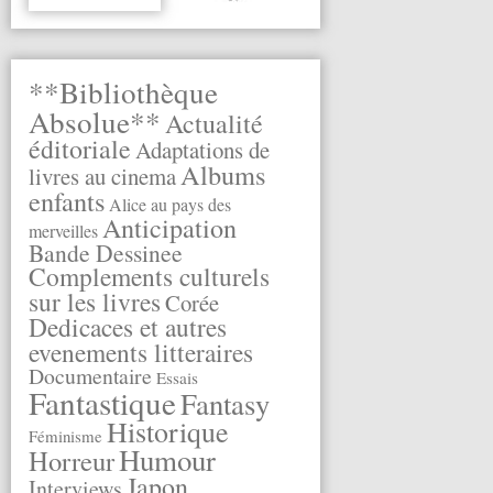
**Bibliothèque
Absolue**
Actualité
éditoriale
Adaptations de
Albums
livres au cinema
enfants
Alice au pays des
Anticipation
merveilles
Bande Dessinee
Complements culturels
sur les livres
Corée
Dedicaces et autres
evenements litteraires
Documentaire
Essais
Fantastique
Fantasy
Historique
Féminisme
Humour
Horreur
Japon
Interviews