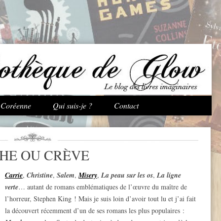
Aller au contenu principal
e Coréenne
Qui suis-je ?
Contact
HE OU CRÈVE
Carrie
,
Christine
,
Salem
,
Misery
,
La peau sur les os
,
La ligne
verte
… autant de romans emblématiques de l’œuvre du maître de
l’horreur, Stephen King ! Mais je suis loin d’avoir tout lu et j’ai fait
la découvert récemment d’un de ses romans les plus populaires :