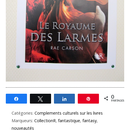
0
Partagez
Tweetez
Partagez
Épingle
PARTAGES
Catégories:
Complements culturels sur les livres
Marqueurs:
CollectionR
,
fantastique
,
fantasy
,
nouveautés