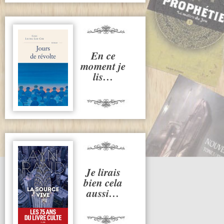
En ce
moment je
lis…
Je lirais
bien cela
aussi…