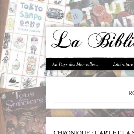
.
Au Pays des Merveilles…
Littératur
R
CHRONIQUE : L’ART ET LA