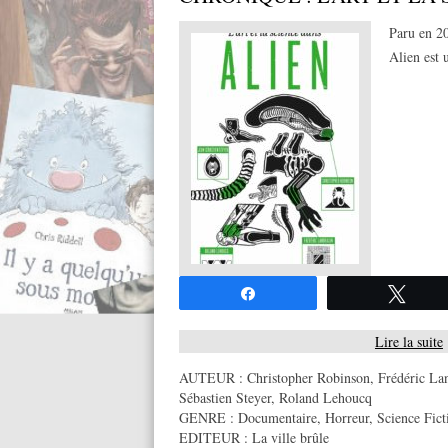
Paru en 20
Alien est 
Partagez
Twee
Lire la suite
AUTEUR :
Christopher Robinson
,
Frédéric La
Sébastien Steyer
,
Roland Lehoucq
GENRE :
Documentaire
,
Horreur
,
Science Fict
EDITEUR :
La ville brûle