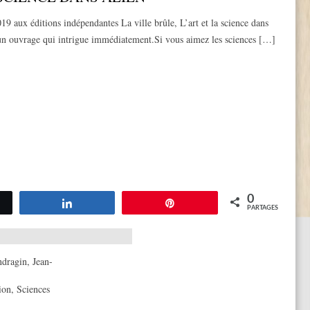
19 aux éditions indépendantes La ville brûle, L’art et la science dans
un ouvrage qui intrigue immédiatement.Si vous aimez les sciences […]
0
tez
Partagez
Épingle
PARTAGES
ndragin
,
Jean-
ion
,
Sciences