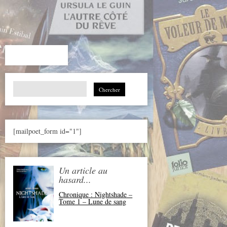
Search
for:
[mailpoet_form id="1"]
Un article au
hasard...
Chronique : Nightshade –
Tome 1 – Lune de sang