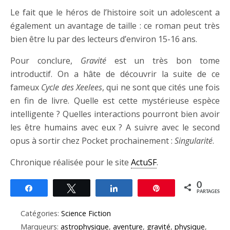
Le fait que le héros de l’histoire soit un adolescent a
également un avantage de taille : ce roman peut très
bien être lu par des lecteurs d’environ 15-16 ans.
Pour conclure,
Gravité
est un très bon tome
introductif. On a hâte de découvrir la suite de ce
fameux
Cycle des Xeelees
, qui ne sont que cités une fois
en fin de livre. Quelle est cette mystérieuse espèce
intelligente ? Quelles interactions pourront bien avoir
les être humains avec eux ? A suivre avec le second
opus à sortir chez Pocket prochainement :
Singularité
.
Chronique réalisée pour le site
ActuSF
.
0
Partagez
Tweetez
Partagez
Épingle
PARTAGES
Catégories:
Science Fiction
Marqueurs:
astrophysique
,
aventure
,
gravité
,
physique
,