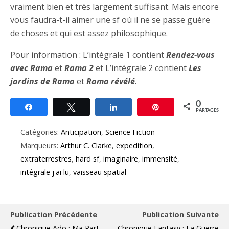
vraiment bien et très largement suffisant. Mais encore
vous faudra-t-il aimer une sf où il ne se passe guère
de choses et qui est assez philosophique.
Pour information : L’intégrale 1 contient
Rendez-vous
avec Rama
et
Rama 2
et L’intégrale 2 contient
Les
jardins de Rama
et
Rama révélé
.
0
Partagez
Tweetez
Partagez
Épingle
PARTAGES
Catégories:
Anticipation
,
Science Fiction
Marqueurs:
Arthur C. Clarke
,
expedition
,
extraterrestres
,
hard sf
,
imaginaire
,
immensité
,
intégrale j'ai lu
,
vaisseau spatial
Publication Précédente
Publication Suivante
Chronique Ado : Ma Part
Chronique Fantasy : La Guerre