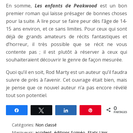
En somme,
Les enfants de Peakwood
est un bon
premier roman qui laisse présager de bonnes choses
pour la suite. A lire pour se faire peur dès l’âge de 14-
15 ans environ, et ce sans limites. Pour ceux qui sont
déjà de grands amateurs de récits fantastiques et
d’horreur, il très possible que se récit ne vous
contente pas ; il est plutôt à réserver à ceux qui
souhaiteraient découvrir le genre de façon mesurée.
Quoi qu’il en soit, Rod Marty est un auteur qu’il faudra
suivre de près à l’avenir. Cet ouvrage était bien, mais
je pense que ce nouvel auteur n’a pas encore révélé
tout son potentiel.
0
Partagez
Tweetez
Partagez
Épingle
PARTAGES
Catégories:
Non classé
Marqueurs:
accident
,
éditions Scrinéo
,
Etats-Unis
,