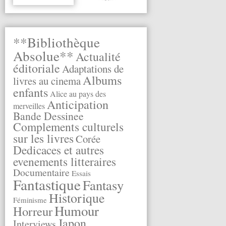
**Bibliothèque
Absolue**
Actualité
éditoriale
Adaptations de
Albums
livres au cinema
enfants
Alice au pays des
Anticipation
merveilles
Bande Dessinee
Complements culturels
sur les livres
Corée
Dedicaces et autres
evenements litteraires
Documentaire
Essais
Fantastique
Fantasy
Historique
Féminisme
Humour
Horreur
Japon
Interviews