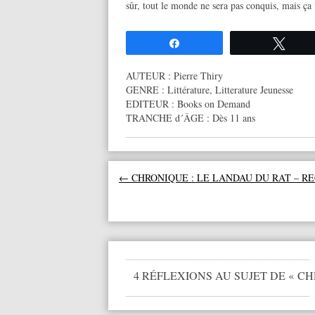
sûr, tout le monde ne sera pas conquis, mais ça 
Partagez
Twee
AUTEUR :
Pierre Thiry
GENRE :
Littérature
,
Litterature Jeunesse
EDITEUR :
Books on Demand
TRANCHE d´ÂGE :
Dès 11 ans
Navigation des articles
←
CHRONIQUE : LE LANDAU DU RAT – R
4 RÉFLEXIONS AU SUJET DE «
CH