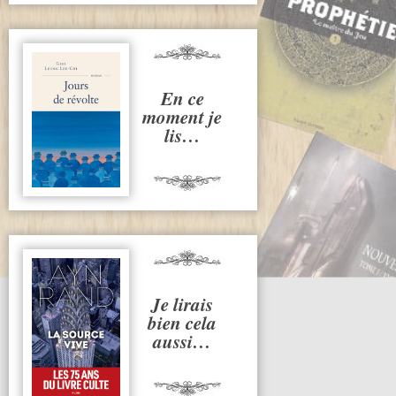
En ce
moment je
lis…
Je lirais
bien cela
aussi…