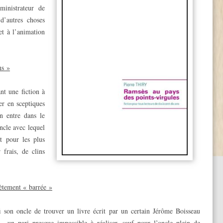
ministrateur de
d’autres choses
et à l’animation
ns »
nt une fiction à
ser en sceptiques
on entre dans le
ncle avec lequel
t pour les plus
 frais, de clins
ètement « barrée »
son oncle de trouver un livre écrit par un certain Jérôme Boisseau
)… un pari presque impossible à réaliser, sauf pour l’oncle plein de