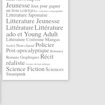
Jeunesse
Jeux pour gagner
un livre
LGBTQIA+
Librairies remarquables
Litterature Japonaise
Litterature Jeunesse
Littérature
Littérature
ado et Young Adult
Littérature Coréenne
Mangas
Policier
Non classé
NetfliX
Post-apocalyptique
Romance
Récit
Romans Graphiques
réaliste
Science-fiction militaire
Science Fiction
Sciences
Steampunk