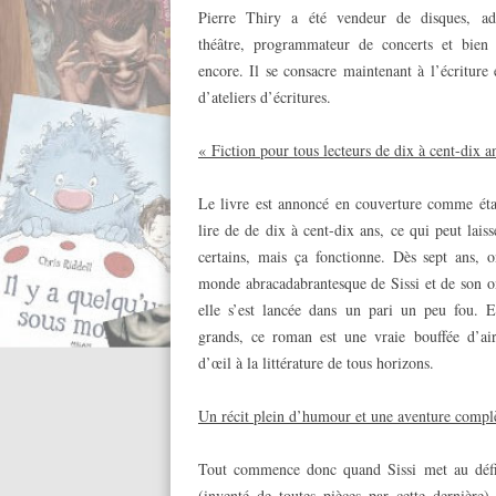
Pierre Thiry a été vendeur de disques, ad
théâtre, programmateur de concerts et bien 
encore. Il se consacre maintenant à l’écriture 
d’ateliers d’écritures.
« Fiction pour tous lecteurs de dix à cent-dix a
Le livre est annoncé en couverture comme éta
lire de de dix à cent-dix ans, ce qui peut lais
certains, mais ça fonctionne. Dès sept ans, 
monde abracadabrantesque de Sissi et de son o
elle s’est lancée dans un pari un peu fou. E
grands, ce roman est une vraie bouffée d’air
d’œil à la littérature de tous horizons.
Un récit plein d’humour et une aventure compl
Tout commence donc quand Sissi met au défi 
(inventé de toutes pièces par cette dernière