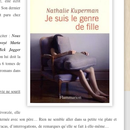
, elle écrit
. Son dernier
st paru chez
citer :
Nous
nvoyé Marta
Mick Jagger
n lui doit la
à 6 tomes de
e romans dans
vie ne sourit
ivorcée, elle
lternée avec son père… Rien ne semble aller dans sa petite vie plate et
acas, d’interrogations, de remarques qu’elle se fait à elle-même…