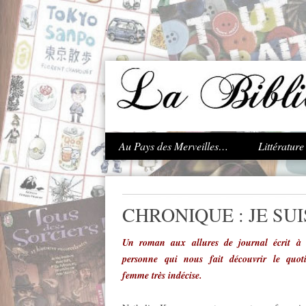
.
Au Pays des Merveilles…
Littératur
CHRONIQUE : JE SUI
Un roman aux allures de journal écrit à 
personne qui nous fait découvrir le quot
femme très indécise.