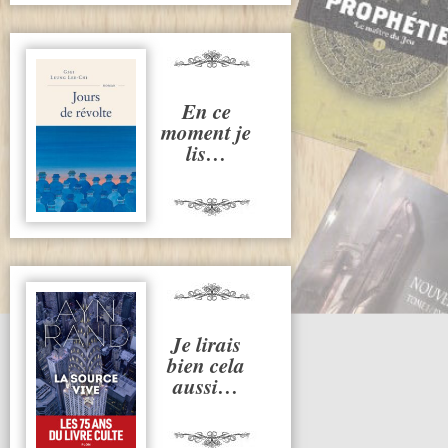
En ce
moment je
lis…
Je lirais
bien cela
aussi…