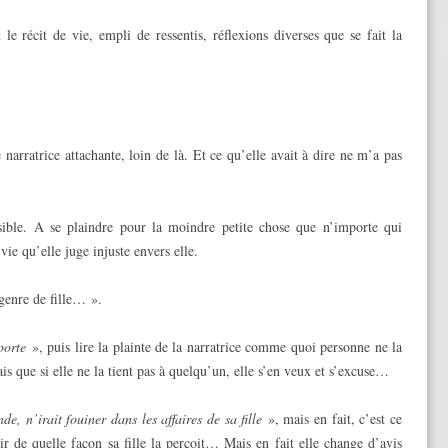
le récit de vie, empli de ressentis, réflexions diverses que se fait la
 narratrice attachante, loin de là. Et ce qu’elle avait à dire ne m’a pas
ssible. A se plaindre pour la moindre petite chose que n’importe qui
 vie qu’elle juge injuste envers elle.
genre de fille… ».
 porte
», puis lire la plainte de la narratrice comme quoi personne ne la
Mais que si elle ne la tient pas à quelqu’un, elle s’en veux et s’excuse…
de, n’irait fouiner dans les affaires de sa fille
», mais en fait, c’est ce
r de quelle façon sa fille la perçoit… Mais en fait elle change d’avis