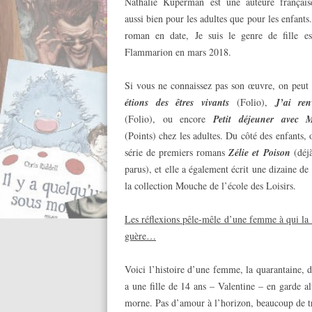
Nathalie Kuperman est une auteure française
aussi bien pour les adultes que pour les enfants
roman en date, Je suis le genre de fille e
Flammarion en mars 2018.
Si vous ne connaissez pas son œuvre, on peut 
étions des êtres vivants
(Folio),
J’ai re
(Folio), ou encore
Petit déjeuner avec 
(Points) chez les adultes. Du côté des enfants, o
série de premiers romans
Zélie et Poison
(déj
parus), et elle a également écrit une dizaine d
la collection Mouche de l’école des Loisirs.
Les réflexions pêle-mêle d’une femme à qui la 
guère…
Voici l’histoire d’une femme, la quarantaine, d
a une fille de 14 ans – Valentine – en garde a
morne. Pas d’amour à l’horizon, beaucoup de tr