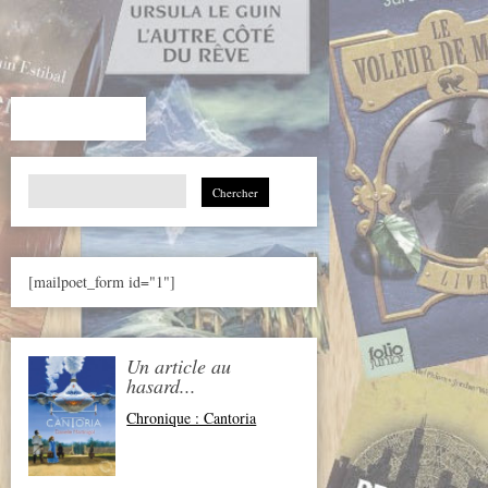
Search
for:
[mailpoet_form id="1"]
Un article au
hasard...
Chronique : Cantoria