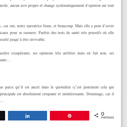
 parole, aucun avis propre et change systématiquement d’opinion sur tout
, car oui, notre narratrice fume, et beaucoup. Mais elle a peur d’avoir
aux pour se rassurer. Parfois des tests de santé très poussifs où elle
nxiété jusqu’à être invivable.
ctère exaspérants, ses opinions très arrêtées mais en fait non, ses
chante…
as parce qu’il est ancré dans le quotidien (c’est justement cela qui
 principale est absolument crispante et inintéressante. Dommage, car il
ce…
0
tez
Partagez
Épingle
PARTAGES