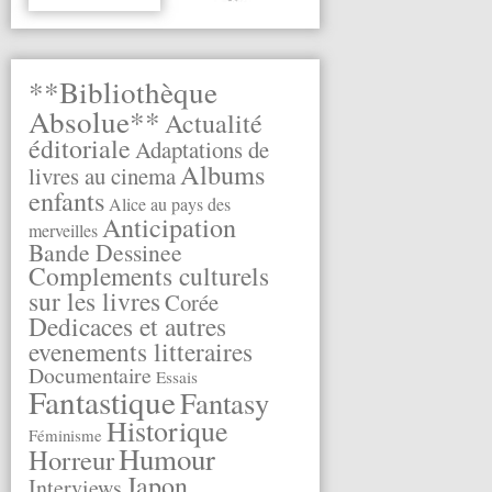
**Bibliothèque
Absolue**
Actualité
éditoriale
Adaptations de
Albums
livres au cinema
enfants
Alice au pays des
Anticipation
merveilles
Bande Dessinee
Complements culturels
sur les livres
Corée
Dedicaces et autres
evenements litteraires
Documentaire
Essais
Fantastique
Fantasy
Historique
Féminisme
Humour
Horreur
Japon
Interviews