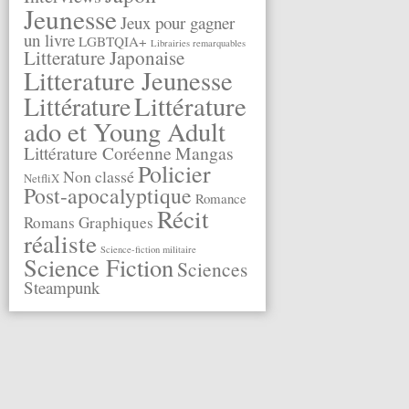
Jeunesse
Jeux pour gagner
un livre
LGBTQIA+
Librairies remarquables
Litterature Japonaise
Litterature Jeunesse
Littérature
Littérature
ado et Young Adult
Littérature Coréenne
Mangas
Policier
Non classé
NetfliX
Post-apocalyptique
Romance
Récit
Romans Graphiques
réaliste
Science-fiction militaire
Science Fiction
Sciences
Steampunk