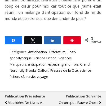
coup de cœur pour moi car tout ce que j’aime était
réuni : un mélange d’anticipation sur fond de fin du
monde et de sciences, que demander de plus ?
0
Partagez
Tweetez
Partagez
Épingle
PARTAGES
Catégories:
Anticipation
,
Littérature
,
Post-
apocalyptique
,
Science Fiction
,
Sciences
Marqueurs:
anticipation
,
espace
,
grand frois
,
Grand
Nord
,
Lily Brooks-Dalton
,
Presses de la Cité
,
science-
fiction
,
sf
,
survie
,
voyage
Publication Précédente
Publication Suivante
Mes Idées De Livres À
Chronique : Pauvre Chose