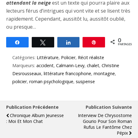
attendant la neige
est un texte qui pourra plaire aux
lecteurs férus d’intrigues qui vont vite et se lisent très
rapidement. Cependant, aussitôt lu, aussitôt oublié,
ou presque…
0
Partagez
Tweetez
Partagez
Épingle
PARTAGES
Catégories:
Littérature
,
Policier
,
Récit réaliste
Marqueurs:
accident
,
Calmann-Levy
,
chalet
,
Christine
Desrousseaux
,
littérature francophone
,
montagne
,
policier
,
roman psychologique
,
suspense
Publication Précédente
Publication Suivante
Chronique Album Jeunesse
Interview De Chrysostome
: Moi Et Mon Chat
Gourio Pour Son Roman
Rufus Le Fantôme Chez
Pépix