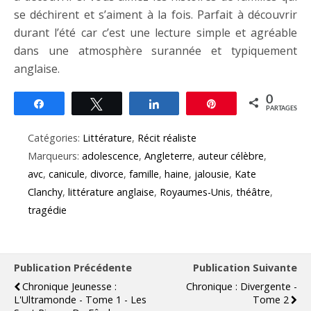
se déchirent et s’aiment à la fois. Parfait à découvrir
durant l’été car c’est une lecture simple et agréable
dans une atmosphère surannée et typiquement
anglaise.
0
Partagez
Tweetez
Partagez
Épingle
PARTAGES
Catégories:
Littérature
,
Récit réaliste
Marqueurs:
adolescence
,
Angleterre
,
auteur célèbre
,
avc
,
canicule
,
divorce
,
famille
,
haine
,
jalousie
,
Kate
Clanchy
,
littérature anglaise
,
Royaumes-Unis
,
théâtre
,
tragédie
Publication Précédente
Publication Suivante
Chronique Jeunesse :
Chronique : Divergente -
L'Ultramonde - Tome 1 - Les
Tome 2