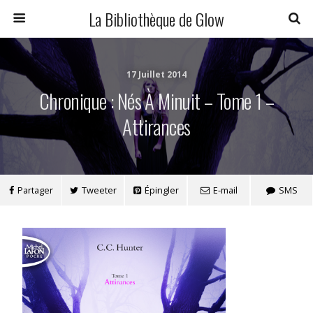
La Bibliothèque de Glow
17 Juillet 2014
Chronique : Nés À Minuit – Tome 1 –
Attirances
Partager
Tweeter
Épingler
E-mail
SMS