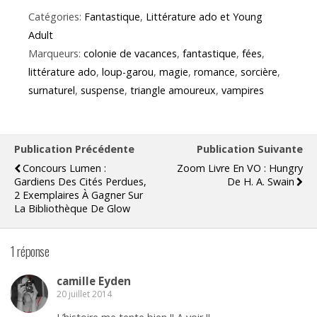
Catégories:
Fantastique
,
Littérature ado et Young
Adult
Marqueurs:
colonie de vacances
,
fantastique
,
fées
,
littérature ado
,
loup-garou
,
magie
,
romance
,
sorcière
,
surnaturel
,
suspense
,
triangle amoureux
,
vampires
Publication Précédente
Publication Suivante
Concours Lumen :
Zoom Livre En VO : Hungry
Gardiens Des Cités Perdues,
De H. A. Swain
2 Exemplaires À Gagner Sur
La Bibliothèque De Glow
1 réponse
camille Eyden
20 juillet 2014