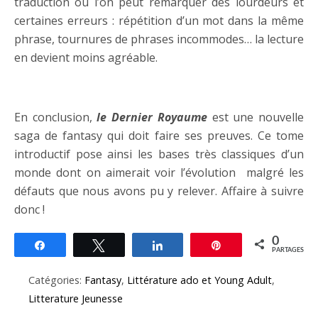
traduction où l’on peut remarquer des lourdeurs et
certaines erreurs : répétition d’un mot dans la même
phrase, tournures de phrases incommodes… la lecture
en devient moins agréable.
…
En conclusion,
le Dernier Royaume
est une nouvelle
saga de fantasy qui doit faire ses preuves. Ce tome
introductif pose ainsi les bases très classiques d’un
monde dont on aimerait voir l’évolution malgré les
défauts que nous avons pu y relever. Affaire à suivre
donc !
0
Partagez
Tweetez
Partagez
Épingle
PARTAGES
Catégories:
Fantasy
,
Littérature ado et Young Adult
,
Litterature Jeunesse