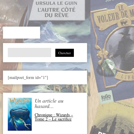
Search
for:
[mailpoet_form id="1"]
Un article au
hasard...
Chronique : Wizards –
Tome 2 – Le sacrifice