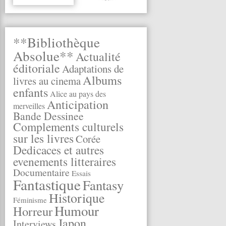
**Bibliothèque
Absolue**
Actualité
éditoriale
Adaptations de
Albums
livres au cinema
enfants
Alice au pays des
Anticipation
merveilles
Bande Dessinee
Complements culturels
sur les livres
Corée
Dedicaces et autres
evenements litteraires
Documentaire
Essais
Fantastique
Fantasy
Historique
Féminisme
Humour
Horreur
Japon
Interviews