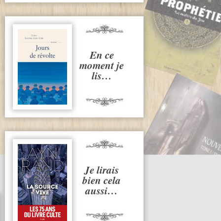
En ce
moment je
lis…
Je lirais
bien cela
aussi…