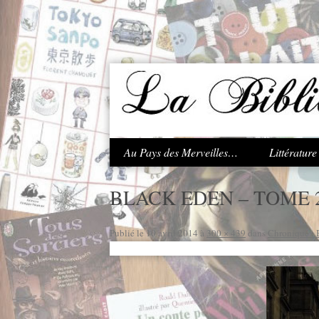
.
Au Pays des Merveilles…
Littératur
BLACK EDEN – TOME 
Publié le
10 avril 2014
à
300 × 439
dans
Chronique : 