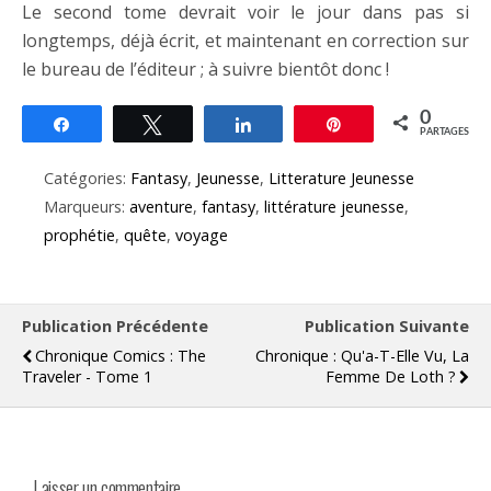
Le second tome devrait voir le jour dans pas si
longtemps, déjà écrit, et maintenant en correction sur
le bureau de l’éditeur ; à suivre bientôt donc !
0
Partagez
Tweetez
Partagez
Épingle
PARTAGES
Catégories:
Fantasy
,
Jeunesse
,
Litterature Jeunesse
Marqueurs:
aventure
,
fantasy
,
littérature jeunesse
,
prophétie
,
quête
,
voyage
Publication Précédente
Publication Suivante
Chronique Comics : The
Chronique : Qu'a-T-Elle Vu, La
Traveler - Tome 1
Femme De Loth ?
Laisser un commentaire