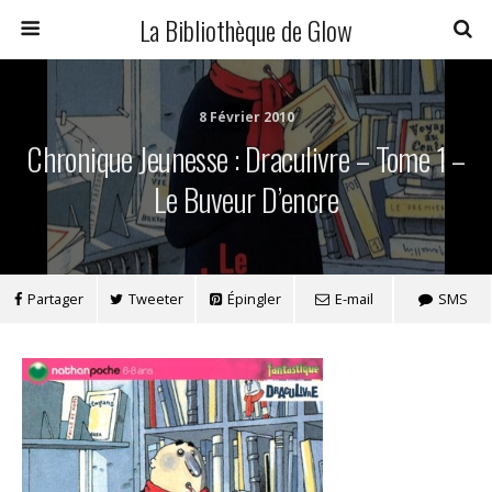
La Bibliothèque de Glow
8 Février 2010
Chronique Jeunesse : Draculivre – Tome 1 –
Le Buveur D’encre
Partager
Tweeter
Épingler
E-mail
SMS