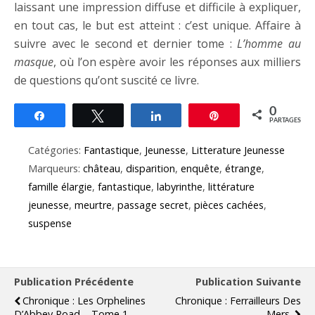
laissant une impression diffuse et difficile à expliquer,
en tout cas, le but est atteint : c’est unique. Affaire à
suivre avec le second et dernier tome :
L’homme au
masque
, où l’on espère avoir les réponses aux milliers
de questions qu’ont suscité ce livre.
0
Partagez
Tweetez
Partagez
Épingle
PARTAGES
Catégories:
Fantastique
,
Jeunesse
,
Litterature Jeunesse
Marqueurs:
château
,
disparition
,
enquête
,
étrange
,
famille élargie
,
fantastique
,
labyrinthe
,
littérature
jeunesse
,
meurtre
,
passage secret
,
pièces cachées
,
suspense
Publication Précédente
Publication Suivante
Chronique : Les Orphelines
Chronique : Ferrailleurs Des
D’Abbey Road – Tome 1 –
Mers