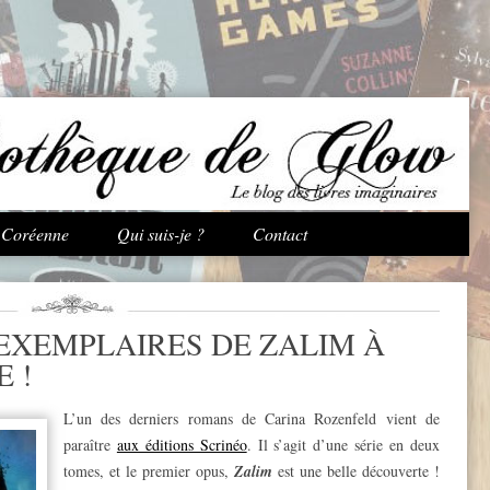
Aller au contenu principal
e Coréenne
Qui suis-je ?
Contact
 EXEMPLAIRES DE ZALIM À
 !
L’un des derniers romans de Carina Rozenfeld vient de
paraître
aux éditions Scrinéo
. Il s’agit d’une série en deux
tomes, et le premier opus,
Zalim
est une belle découverte !