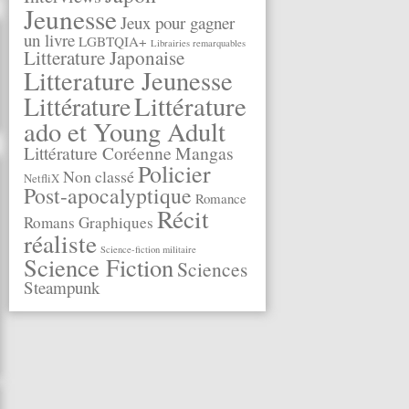
Jeunesse
Jeux pour gagner
un livre
LGBTQIA+
Librairies remarquables
Litterature Japonaise
Litterature Jeunesse
Littérature
Littérature
ado et Young Adult
Littérature Coréenne
Mangas
Policier
Non classé
NetfliX
Post-apocalyptique
Romance
Récit
Romans Graphiques
réaliste
Science-fiction militaire
Science Fiction
Sciences
Steampunk