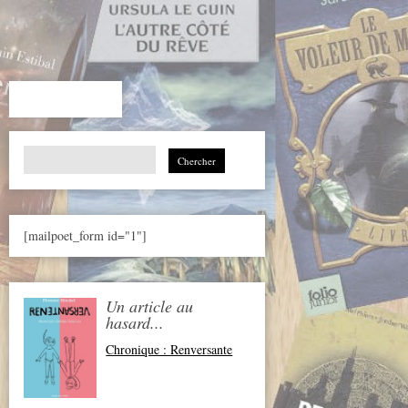
Search
for:
[mailpoet_form id="1"]
Un article au
hasard...
Chronique : Renversante