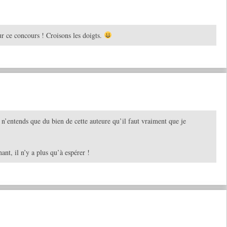
ur ce concours ! Croisons les doigts.
e n’entends que du bien de cette auteure qu’il faut vraiment que je
nt, il n’y a plus qu’à espérer !