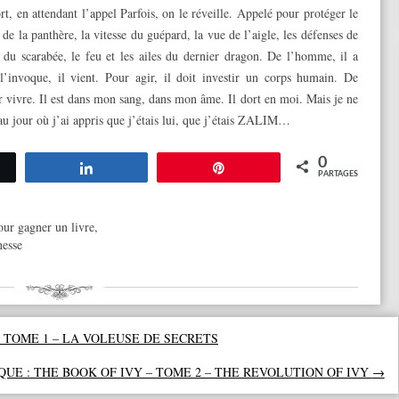
ort, en attendant l’appel Parfois, on le réveille. Appelé pour protéger le
 de la panthère, la vitesse du guépard, la vue de l’aigle, les défenses de
e du scarabée, le feu et les ailes du dernier dragon. De l’homme, il a
 l’invoque, il vient. Pour agir, il doit investir un corps humain. De
r vivre. Il est dans mon sang, dans mon âme. Il dort en moi. Mais je ne
u’au jour où j’ai appris que j’étais lui, que j’étais ZALIM…
0
tez
Partagez
Épingle
PARTAGES
our gagner un livre
,
nesse
 TOME 1 – LA VOLEUSE DE SECRETS
UE : THE BOOK OF IVY – TOME 2 – THE REVOLUTION OF IVY
→