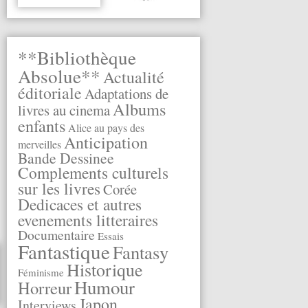
**Bibliothèque
Absolue**
Actualité
éditoriale
Adaptations de
Albums
livres au cinema
enfants
Alice au pays des
Anticipation
merveilles
Bande Dessinee
Complements culturels
sur les livres
Corée
Dedicaces et autres
evenements litteraires
Documentaire
Essais
Fantastique
Fantasy
Historique
Féminisme
Humour
Horreur
Japon
Interviews