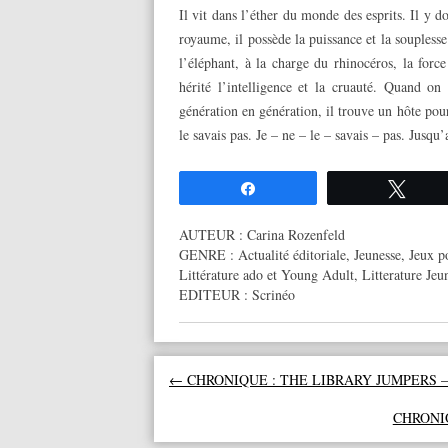
Il vit dans l’éther du monde des esprits. Il y d
royaume, il possède la puissance et la souplesse
l’éléphant, à la charge du rhinocéros, la forc
hérité l’intelligence et la cruauté. Quand on
génération en génération, il trouve un hôte pou
le savais pas. Je – ne – le – savais – pas. Jusq
Partagez
Twee
AUTEUR :
Carina Rozenfeld
GENRE :
Actualité éditoriale
,
Jeunesse
,
Jeux p
Littérature ado et Young Adult
,
Litterature Jeu
EDITEUR :
Scrinéo
Navigation des articles
←
CHRONIQUE : THE LIBRARY JUMPERS –
CHRONIQ