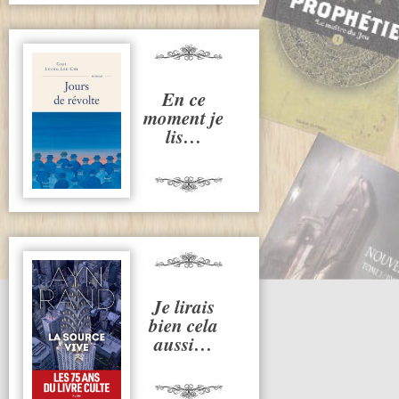
En ce
moment je
lis…
Je lirais
bien cela
aussi…