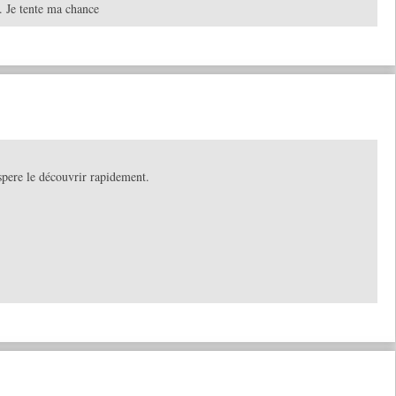
e. Je tente ma chance
espere le découvrir rapidement.