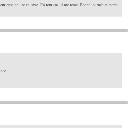
curieuse de lire ce livre. En tout cas, il me tente. Bonne journée et merci
ance.