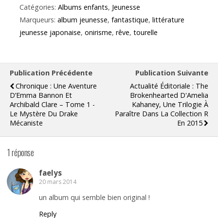
Catégories:
Albums enfants
,
Jeunesse
Marqueurs:
album jeunesse
,
fantastique
,
littérature
jeunesse japonaise
,
onirisme
,
rêve
,
tourelle
Publication Précédente
Publication Suivante
Chronique : Une Aventure
Actualité Éditoriale : The
D’Emma Bannon Et
Brokenhearted D'Amelia
Archibald Clare – Tome 1 -
Kahaney, Une Trilogie À
Le Mystère Du Drake
Paraître Dans La Collection R
Mécaniste
En 2015
1 réponse
faelys
20 mars 2014
un album qui semble bien original !
Reply