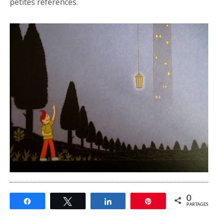
petites références.
0
Partagez
Tweetez
Partagez
Épingle
PARTAGES