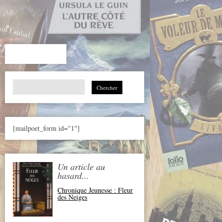
Search
for:
[mailpoet_form id="1"]
Un article au
hasard...
Chronique Jeunesse : Fleur
des Neiges