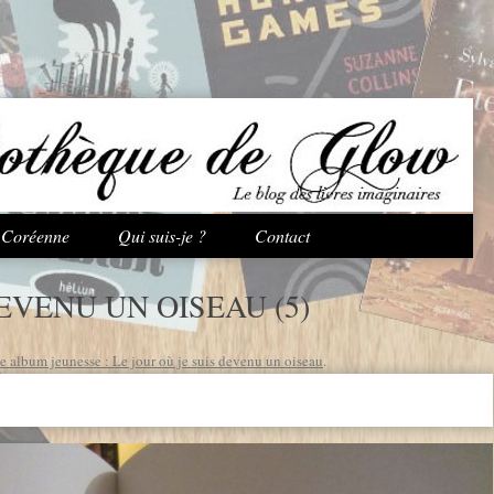
Aller au contenu principal
e Coréenne
Qui suis-je ?
Contact
DEVENU UN OISEAU (5)
 album jeunesse : Le jour où je suis devenu un oiseau
.