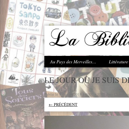
.
Au Pays des Merveilles…
Littératur
LE JOUR OÙ JE SUIS 
Publié le
7 janvier 2018
à
4000 × 3000
dans
Chronique
← PRÉCÉDENT