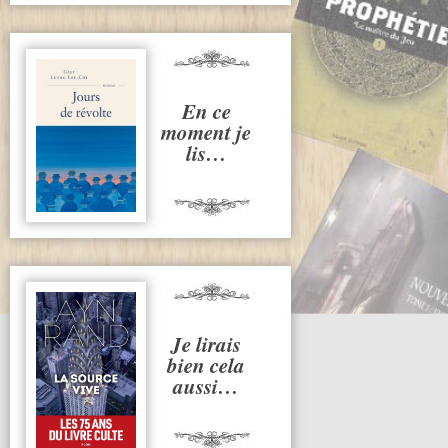
En ce
moment je
lis…
Je lirais
bien cela
aussi…