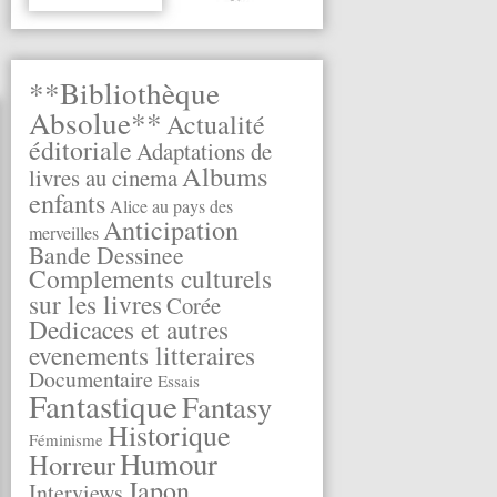
**Bibliothèque
Absolue**
Actualité
éditoriale
Adaptations de
Albums
livres au cinema
enfants
Alice au pays des
Anticipation
merveilles
Bande Dessinee
Complements culturels
sur les livres
Corée
Dedicaces et autres
evenements litteraires
Documentaire
Essais
Fantastique
Fantasy
Historique
Féminisme
Humour
Horreur
Japon
Interviews