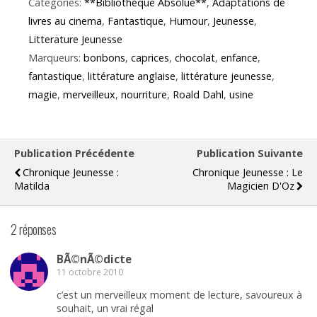
Catégories:
**Bibliothèque Absolue**
,
Adaptations de
livres au cinema
,
Fantastique
,
Humour
,
Jeunesse
,
Litterature Jeunesse
Marqueurs:
bonbons
,
caprices
,
chocolat
,
enfance
,
fantastique
,
littérature anglaise
,
littérature jeunesse
,
magie
,
merveilleux
,
nourriture
,
Roald Dahl
,
usine
Publication Précédente
Publication Suivante
Chronique Jeunesse :
Chronique Jeunesse : Le
Matilda
Magicien D'Oz
2 réponses
BÃ©nÃ©dicte
11 octobre 2010
c’est un merveilleux moment de lecture, savoureux à
souhait, un vrai régal