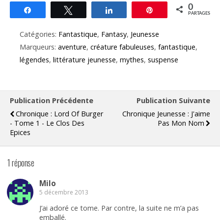
0
Partagez
Tweetez
Partagez
Épingle
PARTAGES
Catégories:
Fantastique
,
Fantasy
,
Jeunesse
Marqueurs:
aventure
,
créature fabuleuses
,
fantastique
,
légendes
,
littérature jeunesse
,
mythes
,
suspense
Publication Précédente
Publication Suivante
Chronique : Lord Of Burger
Chronique Jeunesse : J'aime
- Tome 1 - Le Clos Des
Pas Mon Nom
Epices
1 réponse
Milo
5 décembre 2013
J’ai adoré ce tome. Par contre, la suite ne m’a pas
emballé.