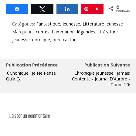
6
Partagez
Tweetez
Partagez
Épingle
6
PARTAGES
Catégories:
Fantastique
,
Jeunesse
,
Litterature Jeunesse
Marqueurs:
contes
,
flammarion
,
légendes
,
littérature
jeunesse
,
nordique
,
pere castor
Publication Précédente
Publication Suivante
Chonique : Je Ne Pense
Chronique Jeunesse : Jamais
Qu'à Ça
Contente - Journal D'Aurore -
Tome 1
Laisser un commentaire