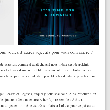
us voulez d’autres adjectifs pour vous convaincre ?
ue de Warcross comme si avait chaussé nous-même des NeuroLink.
ses lecteurs est maline, subtile, savamment dosée… Entre thriller
us laisse pas une seconde de repos. Et cela est valable pour les deux
au jeu League of Legends, auquel je joue beaucoup. Ainsi retrouve-t-on
es joueurs : Jena ou encore Asher (qui ressemble à Ashe, un
 du jeu en lui-même est très similaire à LoL, et pour ce qui est de