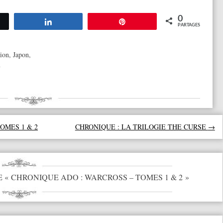
0
tez
Partagez
Épingle
PARTAGES
tion
,
Japon
,
n
OMES 1 & 2
CHRONIQUE : LA TRILOGIE THE CURSE
→
E «
CHRONIQUE ADO : WARCROSS – TOMES 1 & 2
»