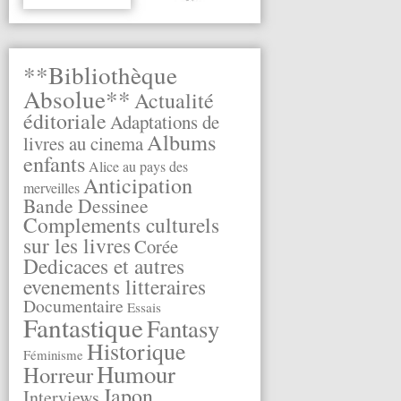
**Bibliothèque
Absolue**
Actualité
éditoriale
Adaptations de
Albums
livres au cinema
enfants
Alice au pays des
Anticipation
merveilles
Bande Dessinee
Complements culturels
sur les livres
Corée
Dedicaces et autres
evenements litteraires
Documentaire
Essais
Fantastique
Fantasy
Historique
Féminisme
Humour
Horreur
Japon
Interviews