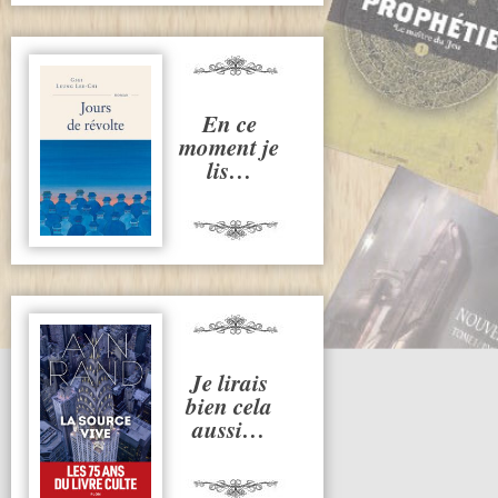
En ce
moment je
lis…
Je lirais
bien cela
aussi…