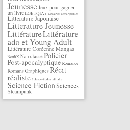
Jeunesse
Jeux pour gagner
un livre
LGBTQIA+
Librairies remarquables
Litterature Japonaise
Litterature Jeunesse
Littérature
Littérature
ado et Young Adult
Littérature Coréenne
Mangas
Policier
Non classé
NetfliX
Post-apocalyptique
Romance
Récit
Romans Graphiques
réaliste
Science-fiction militaire
Science Fiction
Sciences
Steampunk