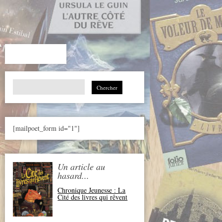
Search
for:
[mailpoet_form id="1"]
Un article au
hasard...
Chronique Jeunesse : La
Cité des livres qui rêvent