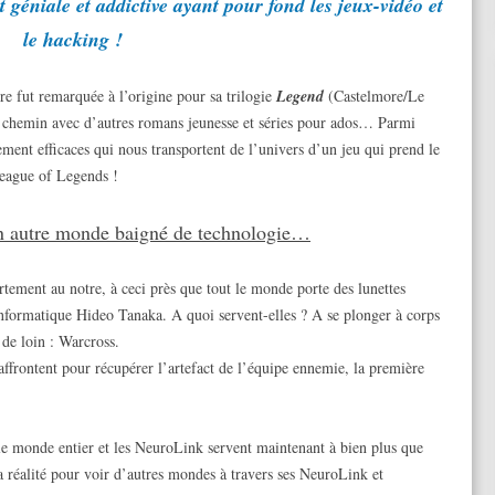
géniale et addictive ayant pour fond les jeux-vidéo et
le hacking !
e fut remarquée à l’origine pour sa trilogie
Legend
(Castelmore/Le
on chemin avec d’autres romans jeunesse et séries pour ados… Parmi
ment efficaces qui nous transportent de l’univers d’un jeu qui prend le
 League of Legends !
n autre monde baigné de technologie…
tement au notre, à ceci près que tout le monde porte des lunettes
informatique Hideo Tanaka. A quoi servent-elles ? A se plonger à corps
 de loin : Warcross.
ffrontent pour récupérer l’artefact de l’équipe ennemie, la première
e monde entier et les NeuroLink servent maintenant à bien plus que
 réalité pour voir d’autres mondes à travers ses NeuroLink et