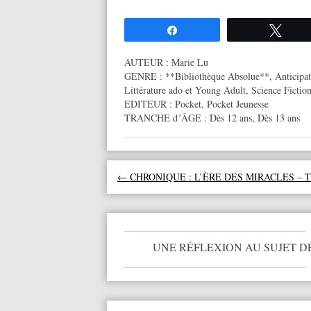
Partagez
Twee
AUTEUR :
Marie Lu
GENRE :
**Bibliothèque Absolue**
,
Anticipa
Littérature ado et Young Adult
,
Science Fictio
EDITEUR :
Pocket
,
Pocket Jeunesse
TRANCHE d´ÂGE :
Dès 12 ans
,
Dès 13 ans
Navigation des articles
←
CHRONIQUE : L’ÈRE DES MIRACLES – T
UNE RÉFLEXION AU SUJET D