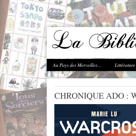
.
Au Pays des Merveilles…
Littératur
CHRONIQUE ADO : W