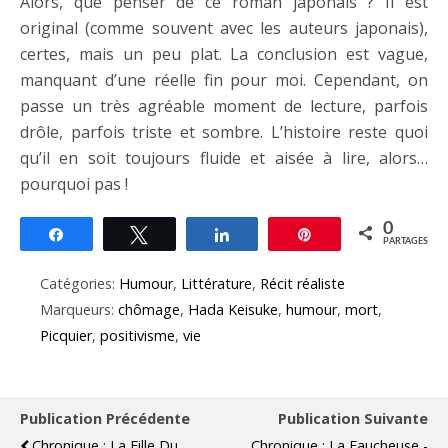
Alors, que penser de ce roman japonais ? Il est
original (comme souvent avec les auteurs japonais),
certes, mais un peu plat. La conclusion est vague,
manquant d’une réelle fin pour moi. Cependant, on
passe un très agréable moment de lecture, parfois
drôle, parfois triste et sombre. L’histoire reste quoi
qu’il en soit toujours fluide et aisée à lire, alors…
pourquoi pas !
0
Partagez
Tweetez
Partagez
Épingle
PARTAGES
Catégories:
Humour
,
Littérature
,
Récit réaliste
Marqueurs:
chômage
,
Hada Keisuke
,
humour
,
mort
,
Picquier
,
positivisme
,
vie
Publication Précédente
Publication Suivante
Chronique : La Fille Du
Chronique : La Faucheuse -