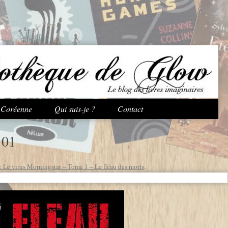
Aller au contenu principal
e Coréenne
Qui suis-je ?
Contact
01
 Le virus Morningstar – Tome 1 – Le fléau des morts
.