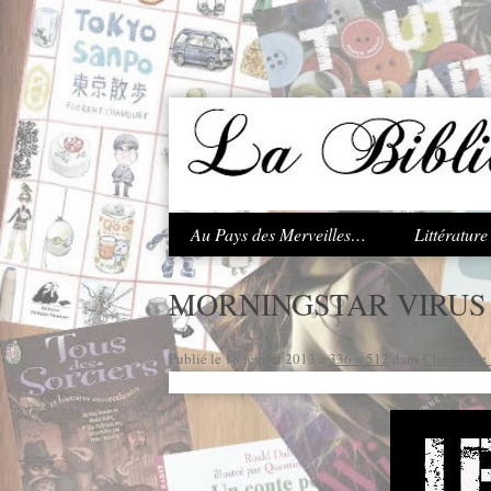
.
Au Pays des Merveilles…
Littératur
MORNINGSTAR VIRUS 
Publié le
18 février 2013
à
336 × 512
dans
Chronique :