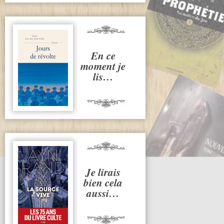
En ce
moment je
lis…
Je lirais
bien cela
aussi…