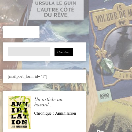
Search
for:
[mailpoet_form id="1"]
Un article au
hasard...
Chronique : Annihilation