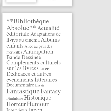
**Bibliothèque
Absolue**
Actualité
éditoriale
Adaptations de
Albums
livres au cinema
enfants
Alice au pays des
Anticipation
merveilles
Bande Dessinee
Complements culturels
sur les livres
Corée
Dedicaces et autres
evenements litteraires
Documentaire
Essais
Fantastique
Fantasy
Historique
Féminisme
Humour
Horreur
Japon
Interviews