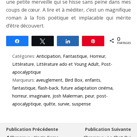
une petite merveille qui se hisse sans peine dans mes
coups de cœur. A lire et à méditer, c’est un magnifique
roman à la fois poétique et implacable qui mérite
d’être découvert.
0
Partagez
Tweetez
Partagez
Épingle
PARTAGES
Catégories:
Anticipation
,
Fantastique
,
Horreur
,
Littérature
,
Littérature ado et Young Adult
,
Post-
apocalyptique
Marqueurs:
aveuglement
,
Bird Box
,
enfants
,
fantastique
,
flash-back
,
future adaptation cinéma
,
horreur
,
imaginaire
,
Josh Malerman
,
peur
,
post-
apocalyptique
,
quête
,
survie
,
suspense
Publication Précédente
Publication Suivante