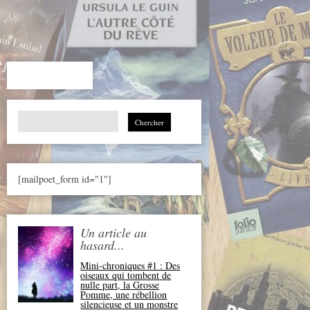
Search
for:
[mailpoet_form id="1"]
Un article au
hasard...
Mini-chroniques #1 : Des
oiseaux qui tombent de
nulle part, la Grosse
Pomme, une rébellion
silencieuse et un monstre