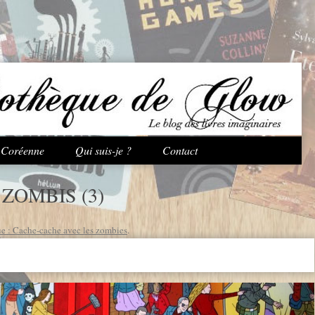
Aller au contenu principal
e Coréenne
Qui suis-je ?
Contact
ZOMBIS (3)
e : Cache-cache avec les zombies
.