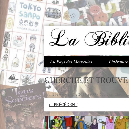
.
Au Pays des Merveilles…
Littératur
CHERCHE ET TROUVE 
Publié le
6 novembre 2013
à
900 × 600
dans
Chroniqu
← PRÉCÉDENT