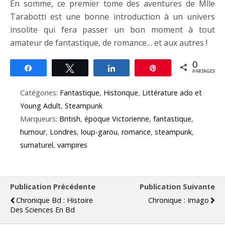
En somme, ce premier tome des aventures de Mlle
Tarabotti est une bonne introduction à un univers
insolite qui fera passer un bon moment à tout
amateur de fantastique, de romance… et aux autres !
0
Partagez
Tweetez
Partagez
Épingle
PARTAGES
Catégories:
Fantastique
,
Historique
,
Littérature ado et
Young Adult
,
Steampunk
Marqueurs:
British
,
époque Victorienne
,
fantastique
,
humour
,
Londres
,
loup-garou
,
romance
,
steampunk
,
surnaturel
,
vampires
Publication Précédente
Publication Suivante
Chronique Bd : Histoire
Chronique : Imago
Des Sciences En Bd