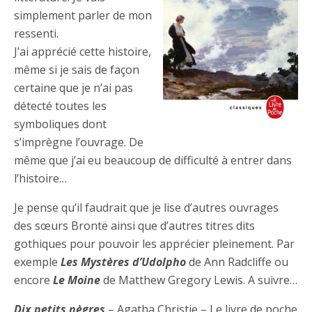
simplement parler de mon
ressenti.
J’ai apprécié cette histoire,
même si je sais de façon
certaine que je n’ai pas
détecté toutes les
symboliques dont
s’imprègne l’ouvrage. De
même que j’ai eu beaucoup de difficulté à entrer dans
l’histoire…
Je pense qu’il faudrait que je lise d’autres ouvrages
des sœurs Brontë ainsi que d’autres titres dits
gothiques pour pouvoir les apprécier pleinement. Par
exemple
Les Mystères d’Udolpho
de Ann Radcliffe ou
encore
Le Moine
de Matthew Gregory Lewis. A suivre…
Dix petits nègres
– Agatha Christie – Le livre de poche