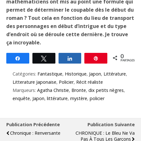
mathématiciens ont mis au point une formule qui
permet de déterminer le coupable dès le début du
roman ? Tout cela en fonction du lieu de transport
des personnages en début d’intrigue et du type
d’endroit où se déroule cette dernière. Je trouve
ça incroyable.
0
Partagez
Tweetez
Partagez
Épingle
PARTAGES
Catégories:
Fantastique
,
Historique
,
Japon
,
Littérature
,
Litterature Japonaise
,
Policier
,
Récit réaliste
Marqueurs:
Agatha Christie
,
Bronte
,
dix petits nègres
,
enquête
,
Japon
,
littérature
,
mystère
,
policier
Publication Précédente
Publication Suivante
Chronique : Renversante
CHRONIQUE : Le Bleu Ne Va
Pas À Tous Les Garçons