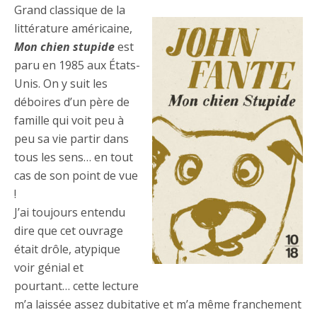
Grand classique de la
littérature américaine,
Mon chien stupide
est
paru en 1985 aux États-
Unis. On y suit les
déboires d’un père de
famille qui voit peu à
peu sa vie partir dans
tous les sens… en tout
cas de son point de vue
!
J’ai toujours entendu
dire que cet ouvrage
était drôle, atypique
voir génial et
pourtant… cette lecture
m’a laissée assez dubitative et m’a même franchement