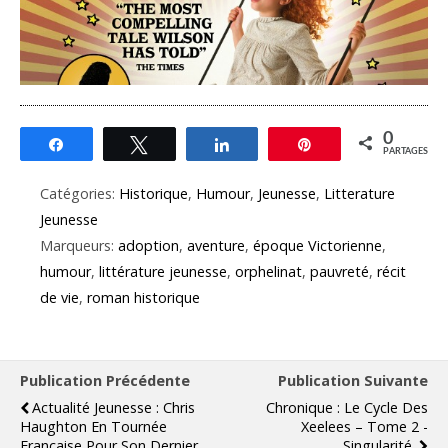
0
Partagez
Tweetez
Partagez
Épingle
PARTAGES
Catégories:
Historique
,
Humour
,
Jeunesse
,
Litterature
Jeunesse
Marqueurs:
adoption
,
aventure
,
époque Victorienne
,
humour
,
littérature jeunesse
,
orphelinat
,
pauvreté
,
récit
de vie
,
roman historique
Publication Précédente
Publication Suivante
Actualité Jeunesse : Chris
Chronique : Le Cycle Des
Haughton En Tournée
Xeelees – Tome 2 -
Française Pour Son Dernier
Singularité