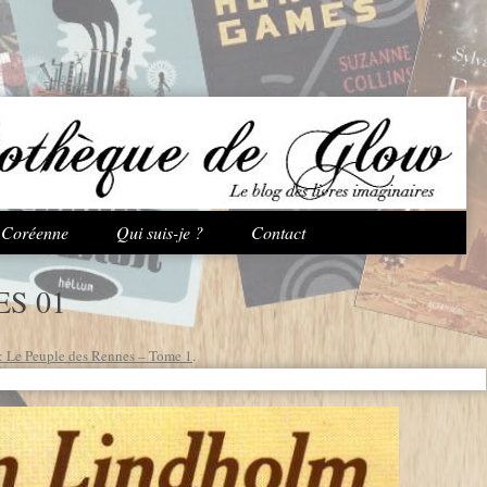
Aller au contenu principal
e Coréenne
Qui suis-je ?
Contact
S 01
: Le Peuple des Rennes – Tome 1
.