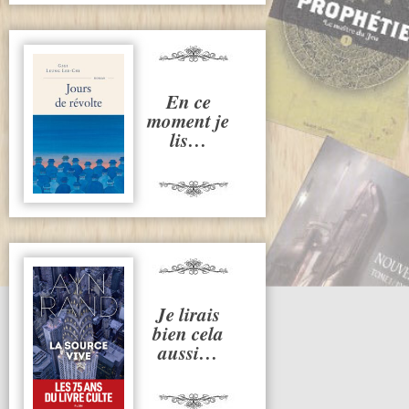
En ce
moment je
lis…
Je lirais
bien cela
aussi…