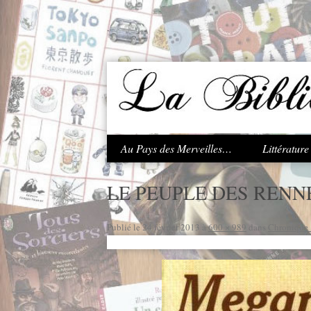
.
Au Pays des Merveilles…
Littératur
LE PEUPLE DES RENNE
Publié le
24 février 2013
à
600 × 989
dans
Chronique 