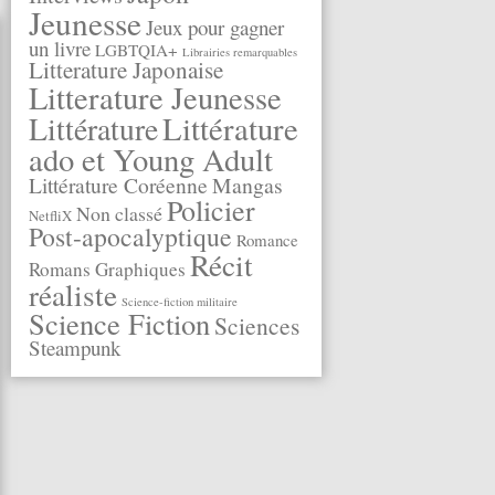
Jeunesse
Jeux pour gagner
un livre
LGBTQIA+
Librairies remarquables
Litterature Japonaise
Litterature Jeunesse
Littérature
Littérature
ado et Young Adult
Littérature Coréenne
Mangas
Policier
Non classé
NetfliX
Post-apocalyptique
Romance
Récit
Romans Graphiques
réaliste
Science-fiction militaire
Science Fiction
Sciences
Steampunk