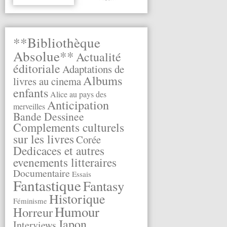
**Bibliothèque
Absolue**
Actualité
éditoriale
Adaptations de
Albums
livres au cinema
enfants
Alice au pays des
Anticipation
merveilles
Bande Dessinee
Complements culturels
sur les livres
Corée
Dedicaces et autres
evenements litteraires
Documentaire
Essais
Fantastique
Fantasy
Historique
Féminisme
Humour
Horreur
Japon
Interviews