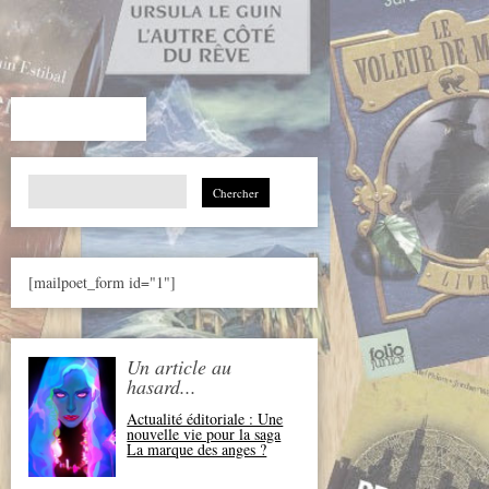
Search
for:
[mailpoet_form id="1"]
Un article au
hasard...
Actualité éditoriale : Une
nouvelle vie pour la saga
La marque des anges ?