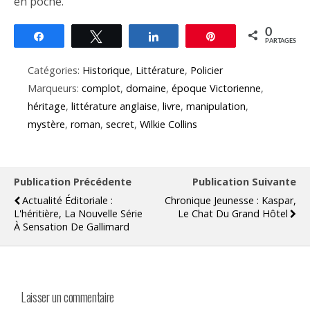
en poche.
0
Partagez
Tweetez
Partagez
Épingle
PARTAGES
Catégories:
Historique
,
Littérature
,
Policier
Marqueurs:
complot
,
domaine
,
époque Victorienne
,
héritage
,
littérature anglaise
,
livre
,
manipulation
,
mystère
,
roman
,
secret
,
Wilkie Collins
Publication Précédente
Publication Suivante
Actualité Éditoriale :
Chronique Jeunesse : Kaspar,
L'héritière, La Nouvelle Série
Le Chat Du Grand Hôtel
À Sensation De Gallimard
Laisser un commentaire