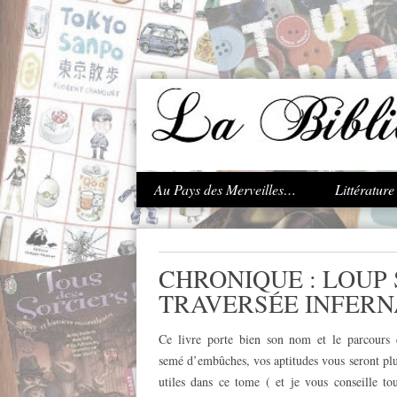
.
Au Pays des Merveilles…
Littératur
CHRONIQUE : LOUP 
TRAVERSÉE INFERN
Ce livre porte bien son nom et le parcours 
semé d’embûches, vos aptitudes vous seront pl
utiles dans ce tome ( et je vous conseille to