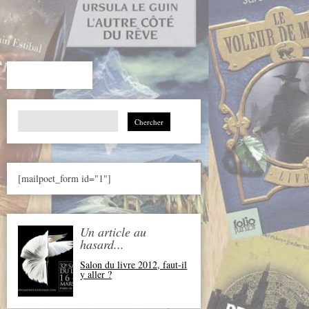
Search
for:
[mailpoet_form id="1"]
Un article au
hasard...
Salon du livre 2012, faut-il
y aller ?