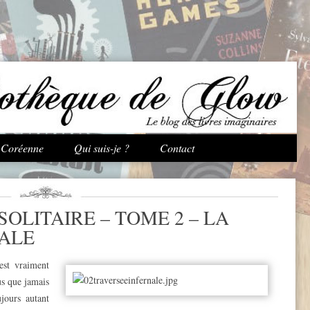
Aller au contenu principal
e Coréenne
Qui suis-je ?
Contact
SOLITAIRE – TOME 2 – LA
ALE
est vraiment
us que jamais
ujours autant