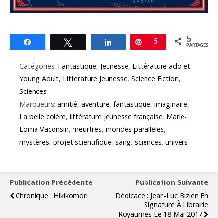
5
Partagez
Tweetez
Partagez
Épingle
5
PARTAGES
Catégories:
Fantastique
,
Jeunesse
,
Littérature ado et
Young Adult
,
Litterature Jeunesse
,
Science Fiction
,
Sciences
Marqueurs:
amitié
,
aventure
,
fantastique
,
imaginaire
,
La belle colère
,
littérature jeunesse française
,
Marie-
Lorna Vaconsin
,
meurtres
,
mondes parallèles
,
mystères
,
projet scientifique
,
sang
,
sciences
,
univers
Publication Précédente
Publication Suivante
Chronique : Hikikomori
Dédicace : Jean-Luc Bizien En
Signature À Librairie
Royaumes Le 18 Mai 2017