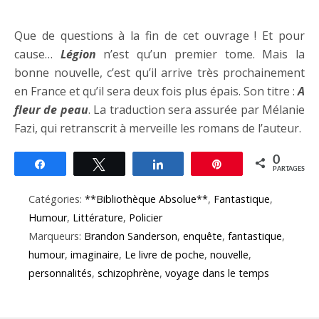
……
Que de questions à la fin de cet ouvrage ! Et pour
cause…
Légion
n’est qu’un premier tome. Mais la
bonne nouvelle, c’est qu’il arrive très prochainement
en France et qu’il sera deux fois plus épais. Son titre :
A
fleur de peau
. La traduction sera assurée par Mélanie
Fazi, qui retranscrit à merveille les romans de l’auteur.
0
Partagez
Tweetez
Partagez
Épingle
PARTAGES
Catégories:
**Bibliothèque Absolue**
,
Fantastique
,
Humour
,
Littérature
,
Policier
Marqueurs:
Brandon Sanderson
,
enquête
,
fantastique
,
humour
,
imaginaire
,
Le livre de poche
,
nouvelle
,
personnalités
,
schizophrène
,
voyage dans le temps