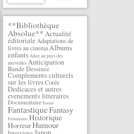
**Bibliothèque
Absolue**
Actualité
éditoriale
Adaptations de
Albums
livres au cinema
enfants
Alice au pays des
Anticipation
merveilles
Bande Dessinee
Complements culturels
sur les livres
Corée
Dedicaces et autres
evenements litteraires
Documentaire
Essais
Fantastique
Fantasy
Historique
Féminisme
Humour
Horreur
Japon
Interviews