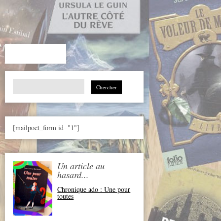
Search
for:
[mailpoet_form id="1"]
Un article au
hasard...
Chronique ado : Une pour
toutes