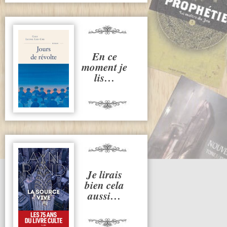
En ce
moment je
lis…
Je lirais
bien cela
aussi…