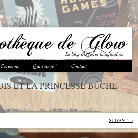
Aller au contenu principal
e Coréenne
Qui suis-je ?
Contact
OIS ET LA PRINCESSE BÛCHE
album jeunesse : Le petit robot de bois et la princesse bûche
.
SUIVANT →