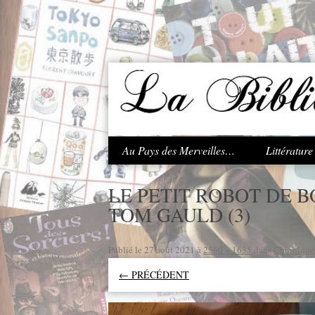
.
Au Pays des Merveilles…
Littératur
LE PETIT ROBOT DE B
TOM GAULD (3)
Publié le
27 août 2021
à
2560 × 1635
dans
Chronique 
← PRÉCÉDENT