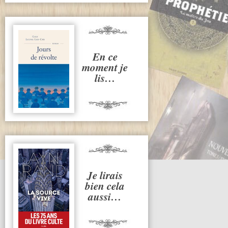
En ce
moment je
lis…
Je lirais
bien cela
aussi…