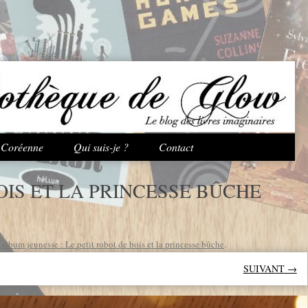
Aller au contenu principal
e Coréenne
Qui suis-je ?
Contact
OIS ET LA PRINCESSE BÛCHE
album jeunesse : Le petit robot de bois et la princesse bûche
.
SUIVANT →