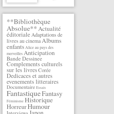
**Bibliothèque
Absolue**
Actualité
éditoriale
Adaptations de
Albums
livres au cinema
enfants
Alice au pays des
Anticipation
merveilles
Bande Dessinee
Complements culturels
sur les livres
Corée
Dedicaces et autres
evenements litteraires
Documentaire
Essais
Fantastique
Fantasy
Historique
Féminisme
Humour
Horreur
Japon
Interviews