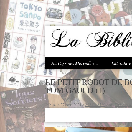
.
Au Pays des Merveilles…
Littératur
LE PETIT ROBOT DE B
TOM GAULD (1)
Publié le
27 août 2021
à
2024 × 2560
dans
Chronique 