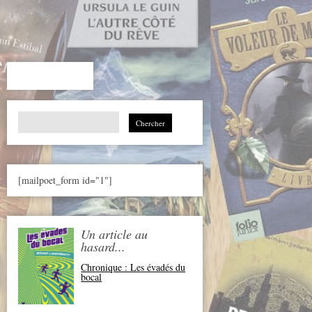
Search
for:
[mailpoet_form id="1"]
Un article au
hasard...
Chronique : Les évadés du
bocal