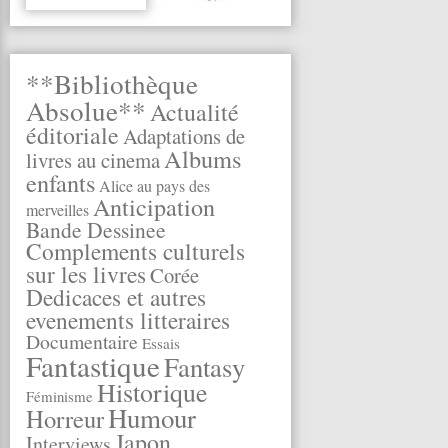
**Bibliothèque
Absolue**
Actualité
éditoriale
Adaptations de
Albums
livres au cinema
enfants
Alice au pays des
Anticipation
merveilles
Bande Dessinee
Complements culturels
sur les livres
Corée
Dedicaces et autres
evenements litteraires
Documentaire
Essais
Fantastique
Fantasy
Historique
Féminisme
Humour
Horreur
Japon
Interviews