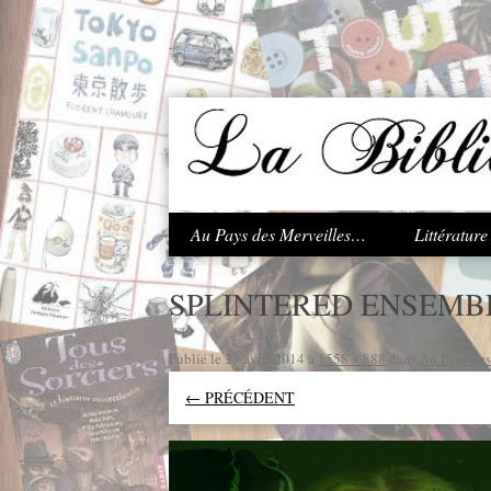
.
Au Pays des Merveilles…
Littératur
SPLINTERED ENSEMB
Publié le
23 avril 2014
à
1558 × 888
dans
Au Pays de
← PRÉCÉDENT