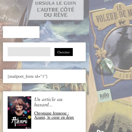
Search
for:
[mailpoet_form id="1"]
Un article au
hasard...
Chronique Jeunesse :
Azami, le cœur en deux