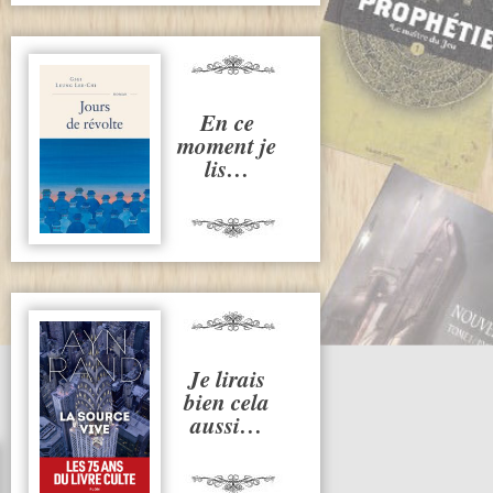
En ce
moment je
lis…
Je lirais
bien cela
aussi…