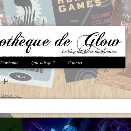
Aller au contenu principal
e Coréenne
Qui suis-je ?
Contact
LE
s Merveilles…
.