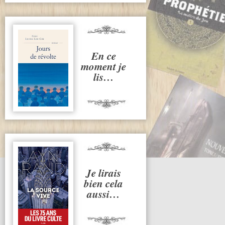
En ce
moment je
lis…
Je lirais
bien cela
aussi…