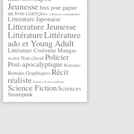
Jeunesse
Jeux pour gagner
un livre
LGBTQIA+
Librairies remarquables
Litterature Japonaise
Litterature Jeunesse
Littérature
Littérature
ado et Young Adult
Littérature Coréenne
Mangas
Policier
Non classé
NetfliX
Post-apocalyptique
Romance
Récit
Romans Graphiques
réaliste
Science-fiction militaire
Science Fiction
Sciences
Steampunk