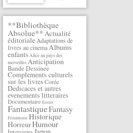
**Bibliothèque
Absolue**
Actualité
éditoriale
Adaptations de
Albums
livres au cinema
enfants
Alice au pays des
Anticipation
merveilles
Bande Dessinee
Complements culturels
sur les livres
Corée
Dedicaces et autres
evenements litteraires
Documentaire
Essais
Fantastique
Fantasy
Historique
Féminisme
Humour
Horreur
Japon
Interviews