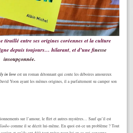
iraillé entre ses origines coréennes et la culture
aigne depuis toujours… hilarant
,
et d’une f
inesse
insoupçonnée.
ly in love
est un roman détonnant qui conte les déboires amoureux
David Yoon ayant les mêmes origines, il a parfaitement su camper son
ionnements sur l’amour, le flirt et autres mystères… Sauf qu’il est
limbo
comme il se décrit lui-même. En quoi est-ce un problème ? Tout
coréen et qu’ils ont déjà tout prévu pour lui en ce qui concerne