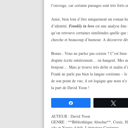
l’ouvrage, car certains passages sont très forts 
Ainsi, bien loin d’être uniquement un roman hu
d’identité,
Frankly in love
est une analyse fine
qu’on retrouve certaines similitudes quelle que s
cherche et beaucoup d’humour. A découvrir dès l
Bonus : Vous ne parlez pas coréen ? C’est bie
dispute écrite entièrement… en hangeul. Mes not
bonjour… Mais je trouve très drôle et malin d’i
Frank ne parle pas bien la langue coréenne – l
de son point de vue, il est logique que nous n’y
la part de David Yoon !
Partagez
Twee
AUTEUR :
David Yoon
GENRE :
**Bibliothèque Absolue**
,
Corée
,
H
ado et Young Adult
,
Littérature Coréenne