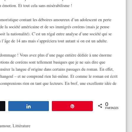
en émotion. Et tout cela sans misérabilisme !
moristique contant les déboires amoureux d’un adolescent en perte
 de la société américaine et de ses immigrés coréens (mais je pense
oit la nationalité). C’est un régal entre analyse d’une société qui se
’âge de 14 ans mais s’appréciera tout autant si on est un adulte.
n dommage ! Vous avez plus d’une page entière dédiée à une énorme
ions de coréens sont tellement basiques que je ne sais dire que
nsérer la langue d’origine dans certains passages du roman. En effet,
e hangeul – et ne comprend rien lui-même. Et comme le roman est écrit
 comprenions rien en tant que lecteurs. En bref, une excellente idée de
0
tez
Partagez
Épingle
PARTAGES
umour
,
Littérature