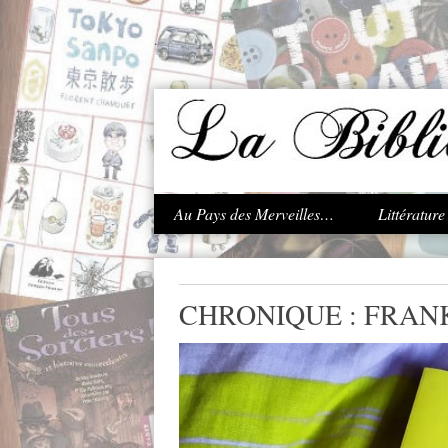
.
Au Pays des Merveilles…
Littératur
CHRONIQUE : FRAN