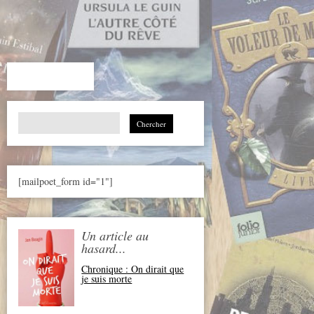
Search
for:
[mailpoet_form id="1"]
Un article au
hasard...
Chronique : On dirait que
je suis morte