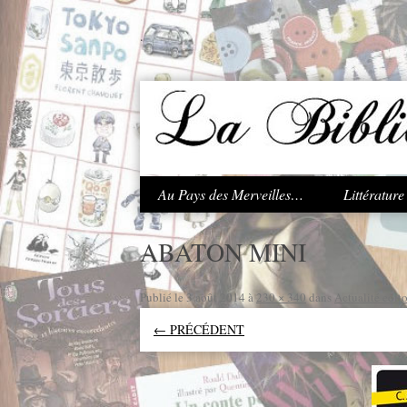
.
Au Pays des Merveilles…
Littératur
ABATON MINI
Publié le
3 août 2014
à
230 × 340
dans
Actualité edito
← PRÉCÉDENT