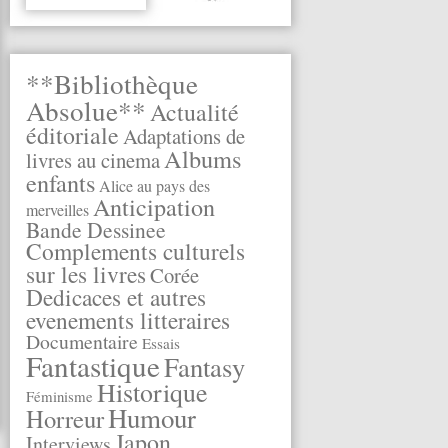
**Bibliothèque
Absolue**
Actualité
éditoriale
Adaptations de
Albums
livres au cinema
enfants
Alice au pays des
Anticipation
merveilles
Bande Dessinee
Complements culturels
sur les livres
Corée
Dedicaces et autres
evenements litteraires
Documentaire
Essais
Fantastique
Fantasy
Historique
Féminisme
Humour
Horreur
Japon
Interviews