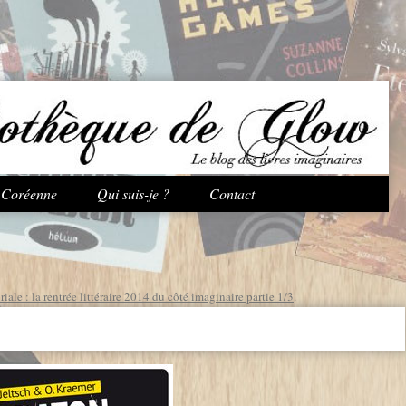
Aller au contenu principal
e Coréenne
Qui suis-je ?
Contact
riale : la rentrée littéraire 2014 du côté imaginaire partie 1/3
.