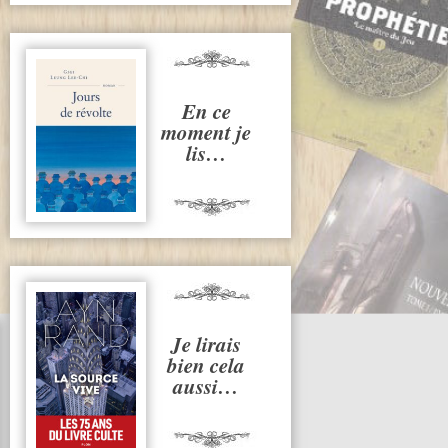
En ce
moment je
lis…
Je lirais
bien cela
aussi…