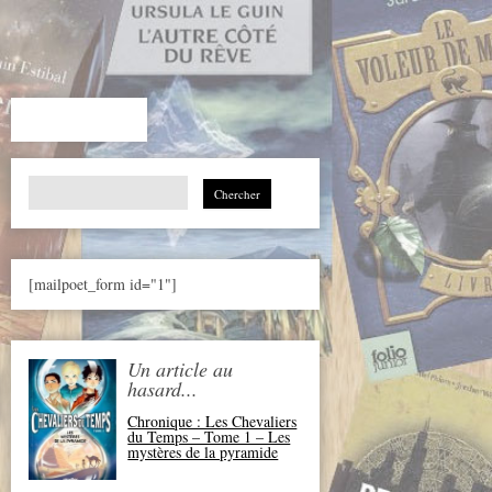
Search
for:
[mailpoet_form id="1"]
Un article au
hasard...
Chronique : Les Chevaliers
du Temps – Tome 1 – Les
mystères de la pyramide