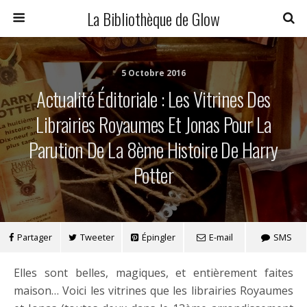
La Bibliothèque de Glow
5 Octobre 2016
Actualité Éditoriale : Les Vitrines Des
Librairies Royaumes Et Jonas Pour La
Parution De La 8ème Histoire De Harry
Potter
Partager
Tweeter
Épingler
E-mail
SMS
Elles sont belles, magiques, et entièrement faites
maison… Voici les vitrines que les librairies Royaumes