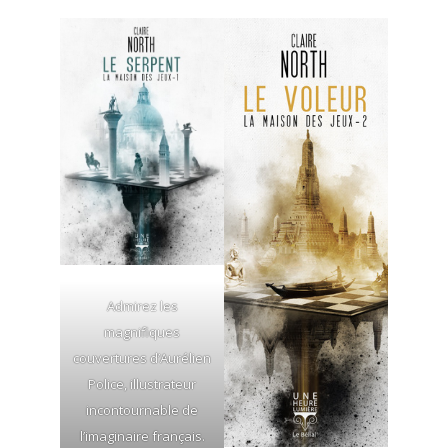
Admirez les
magnifiques
couvertures d’Aurélien
Police, illustrateur
incontournable de
l’imaginaire français.