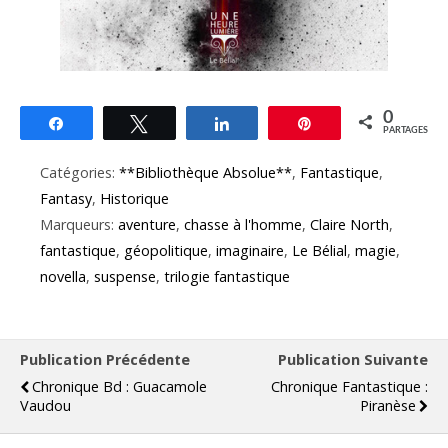
0
Partagez
Tweetez
Partagez
Épingle
PARTAGES
Catégories:
**Bibliothèque Absolue**
,
Fantastique
,
Fantasy
,
Historique
Marqueurs:
aventure
,
chasse à l'homme
,
Claire North
,
fantastique
,
géopolitique
,
imaginaire
,
Le Bélial
,
magie
,
novella
,
suspense
,
trilogie fantastique
Publication Précédente
Publication Suivante
Chronique Bd : Guacamole
Chronique Fantastique :
Vaudou
Piranèse