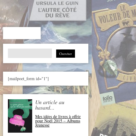
Search
for:
[mailpoet_form id="1"]
Un article au
hasard...
Mes idées de livres à offrir
pour Noël 2015 – Albums
Jeunesse