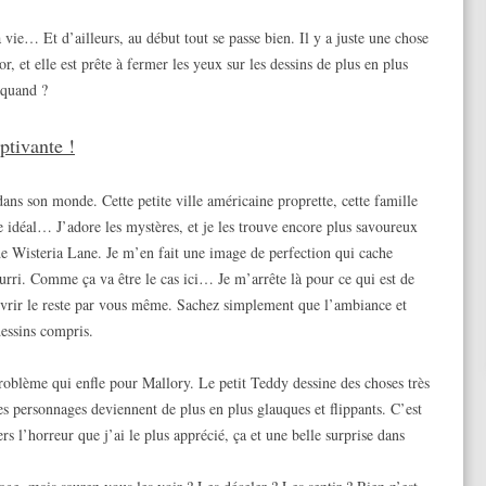
 vie… Et d’ailleurs, au début tout se passe bien. Il y a juste une chose
r, et elle est prête à fermer les yeux sur les dessins de plus en plus
 quand ?
ptivante !
ns son monde. Cette petite ville américaine proprette, cette famille
re idéal… J’adore les mystères, et je les trouve encore plus savoureux
 de Wisteria Lane. Je m’en fait une image de perfection qui cache
rri. Comme ça va être le cas ici… Je m’arrête là pour ce qui est de
ouvrir le reste par vous même. Sachez simplement que l’ambiance et
dessins compris.
roblème qui enfle pour Mallory. Le petit Teddy dessine des choses très
s personnages deviennent de plus en plus glauques et flippants. C’est
s l’horreur que j’ai le plus apprécié, ça et une belle surprise dans