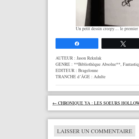
Un petit dessin creepy… le premier
Partagez
Twee
AUTEUR :
Jason Rekulak
GENRE :
**Bibliothèque Absolue**
,
Fantasti
EDITEUR :
Bragelonne
TRANCHE d´ÂGE :
Adulte
Navigation des articles
←
CHRONIQUE YA : LES SOEURS HOLLO
LAISSER UN COMMENTAIRE