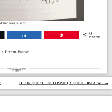
 d’une longue série…
0
tez
Partagez
Épingle
PARTAGES
que
,
Horreur
,
Policier
W
CHRONIQUE : C’EST COMME ÇA QUE JE DISPARAIS
→