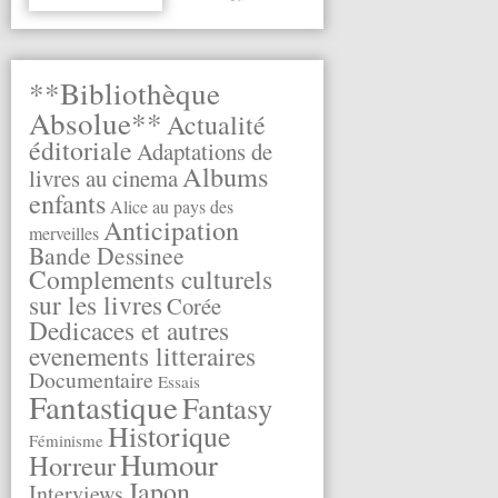
**Bibliothèque
Absolue**
Actualité
éditoriale
Adaptations de
Albums
livres au cinema
enfants
Alice au pays des
Anticipation
merveilles
Bande Dessinee
Complements culturels
sur les livres
Corée
Dedicaces et autres
evenements litteraires
Documentaire
Essais
Fantastique
Fantasy
Historique
Féminisme
Humour
Horreur
Japon
Interviews