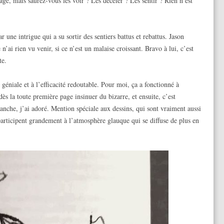
ge, mais saurez-vous les voir ? Les déceler ? Les sentir ? Rien n’est
ar une intrigue qui a su sortir des sentiers battus et rebattus. Jason
’ai rien vu venir, si ce n’est un malaise croissant. Bravo à lui, c’est
te.
géniale et à l’efficacité redoutable. Pour moi, ça a fonctionné à
ès la toute première page insinuer du bizarre, et ensuite, c’est
lanche, j’ai adoré. Mention spéciale aux dessins, qui sont vraiment aussi
 participent grandement à l’atmosphère glauque qui se diffuse de plus en