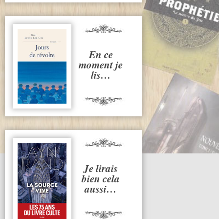
En ce
moment je
lis…
Je lirais
bien cela
aussi…