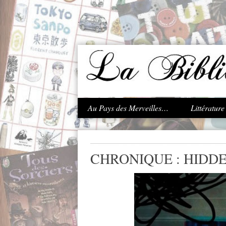
.
Au Pays des Merveilles…
Littératur
CHRONIQUE : HIDD