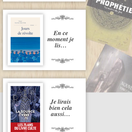
En ce
moment je
lis…
Je lirais
bien cela
aussi…