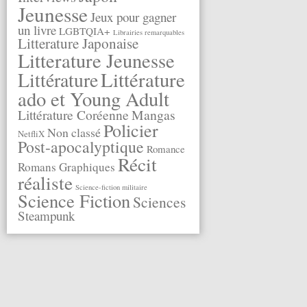
Jeunesse
Jeux pour gagner
un livre
LGBTQIA+
Librairies remarquables
Litterature Japonaise
Litterature Jeunesse
Littérature
Littérature
ado et Young Adult
Littérature Coréenne
Mangas
Policier
Non classé
NetfliX
Post-apocalyptique
Romance
Récit
Romans Graphiques
réaliste
Science-fiction militaire
Science Fiction
Sciences
Steampunk