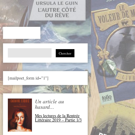
Search
for:
[mailpoet_form id="1"]
Un article au
hasard...
Mes lectures de la Rentrée
Littéraire 2019 – Partie 1/3