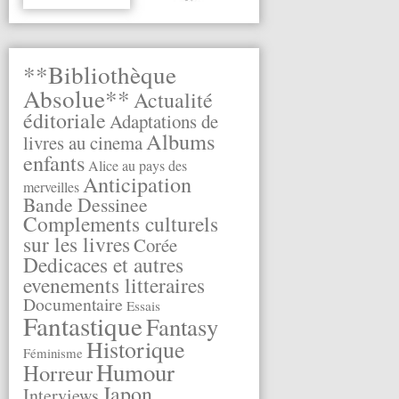
**Bibliothèque
Absolue**
Actualité
éditoriale
Adaptations de
Albums
livres au cinema
enfants
Alice au pays des
Anticipation
merveilles
Bande Dessinee
Complements culturels
sur les livres
Corée
Dedicaces et autres
evenements litteraires
Documentaire
Essais
Fantastique
Fantasy
Historique
Féminisme
Humour
Horreur
Japon
Interviews