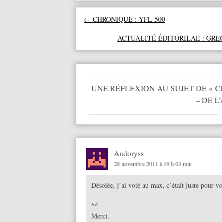
Navigation des articles
←
CHRONIQUE : YFL-500
ACTUALITÉ ÉDITORILAE : GRE
UNE RÉFLEXION AU SUJET DE «
C
– DE L
Andoryss
28 novembre 2011 à 19 h 03 min
Désolée, j’ai voté au max, c’était juste pour vo
^^
Merci.