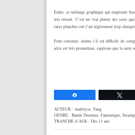
Enfin, ce mélange graphique qui emprunte beau
très réussit. C’est un vrai plaisir des yeux q
rares planches ont l’air légèrement trop chargée
Pour conclure, même s’il est difficile de comp
série est très prometteur, espérons que la suit
Partagez
Twee
AUTEUR :
Andoryss
,
Yang
GENRE :
Bande Dessinee
,
Fantastique
,
Steamp
TRANCHE d´ÂGE :
Dès 11 ans