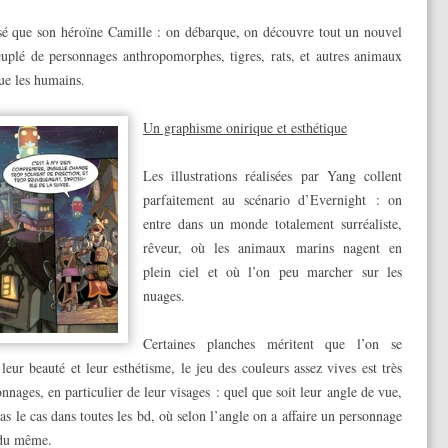
lisé que son héroïne Camille : on débarque, on découvre tout un nouvel
euplé de personnages anthropomorphes, tigres, rats, et autres animaux
que les humains.
Un graphisme onirique et esthétique
Les illustrations réalisées par Yang collent
parfaitement au scénario d’Evernight : on
entre dans un monde totalement surréaliste,
rêveur, où les animaux marins nagent en
plein ciel et où l’on peu marcher sur les
nuages.
Certaines planches méritent que l’on se
eur beauté et leur esthétisme, le jeu des couleurs assez vives est très
onnages, en particulier de leur visages : quel que soit leur angle de vue,
 pas le cas dans toutes les bd, où selon l’angle on a affaire un personnage
 du même.